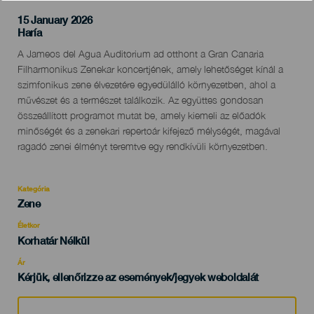
15 January 2026
Localidad
Haría
Descripción
A Jameos del Agua Auditorium ad otthont a Gran Canaria
del
Filharmonikus Zenekar koncertjének, amely lehetőséget kínál a
evento
szimfonikus zene élvezetére egyedülálló környezetben, ahol a
művészet és a természet találkozik. Az együttes gondosan
összeállított programot mutat be, amely kiemeli az előadók
minőségét és a zenekari repertoár kifejező mélységét, magával
ragadó zenei élményt teremtve egy rendkívüli környezetben.
Kategória
Categoría
Zene
del
evento
Életkor
Edad
Korhatár Nélkül
Recomendada
Ár
Kérjük, ellenőrizze az események/jegyek weboldalát