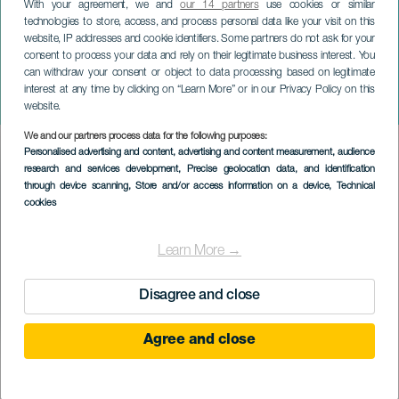
With your agreement, we and
our 14 partners
use cookies or similar
technologies to store, access, and process personal data like your visit on this
website, IP addresses and cookie identifiers. Some partners do not ask for your
consent to process your data and rely on their legitimate business interest. You
LANZAROTE
can withdraw your consent or object to data processing based on legitimate
Gran Canaria Filharmonikus
interest at any time by clicking on “Learn More” or in our Privacy Policy on this
Zenekar
website.
We and our partners process data for the following purposes:
Imagen
Personalised advertising and content, advertising and content measurement, audience
Listado
research and services development
, Precise geolocation data, and identification
through device scanning
, Store and/or access information on a device
, Technical
cookies
Learn More →
Disagree and close
Agree and close
KORÁBBI ESEMÉNY