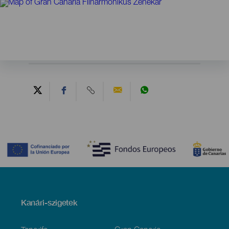
Contenido
Menú
Kanári-szigetek
Footer