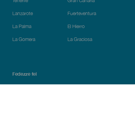
Tenerife
Gran Canaria
Lanzarote
Fuerteventura
La Palma
El Hierro
La Gomera
La Graciosa
Fedezze fel
Tengerpart és strand
Kultúra
Gasztronómia
Az összes cikk