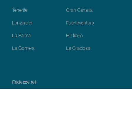
Tenerife
Gran Canaria
Lanzarote
Fuerteventura
La Palma
El Hierro
La Gomera
La Graciosa
Fedezze fel
Tengerpart és strand
Kultúra
Gasztronómia
Az összes cikk