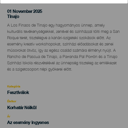
01 November 2025
Localidad
Tinajo
Descripción
A Los Finaos de Tinajo egy hagyományos ünnep, amely
del
kulturális tevékenységekkel, zenével és színházzal tölti meg a San
evento
Roque teret, tisztelegve a kanári-szigeteki szokások előtt. Az
esemény kreatív workshopokat, színházi előadásokat és zenei
műsorokat ötvöz, így az egész család számára élményt nyújt. A
Rancho de Pascua de Tinajo, a Parranda Pal Porrón és a Tinajo
Színházi Iskola részvételével az ünnepség tiszteleg az emlékezet
és a szigetcsoport népi gyökerei előtt.
Kategória
Categoría
Fesztiválok
del
evento
Életkor
Edad
Korhatár Nélkül
Recomendada
Ár
Az esemény ingyenes