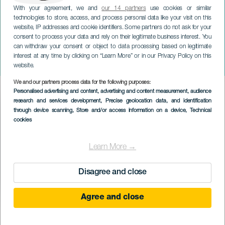
With your agreement, we and
our 14 partners
use cookies or similar
technologies to store, access, and process personal data like your visit on this
website, IP addresses and cookie identifiers. Some partners do not ask for your
consent to process your data and rely on their legitimate business interest. You
can withdraw your consent or object to data processing based on legitimate
LANZAROTE
interest at any time by clicking on “Learn More” or in our Privacy Policy on this
Finaos éjszaka Tinajoban
website.
We and our partners process data for the following purposes:
Imagen
Personalised advertising and content, advertising and content measurement, audience
Listado
research and services development
, Precise geolocation data, and identification
through device scanning
, Store and/or access information on a device
, Technical
cookies
Learn More →
Disagree and close
Agree and close
KORÁBBI ESEMÉNY