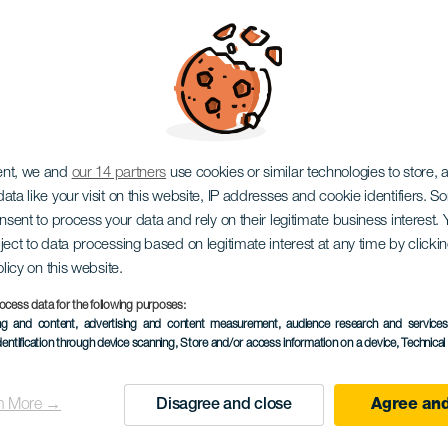
 és kísértetjárta ház
ent, we and
our 14 partners
use cookies or similar technologies to store,
ata like your visit on this website, IP addresses and cookie identifiers. 
onsent to process your data and rely on their legitimate business interest
ject to data processing based on legitimate interest at any time by click
olicy on this website.
ocess data for the following purposes:
ing and content, advertising and content measurement, audience research and service
KORÁBBI ESEMÉNY
dentification through device scanning
, Store and/or access information on a device
, Technica
28 October to 2 Nove
Localidad
Tías
n More →
Disagree and close
Agree and