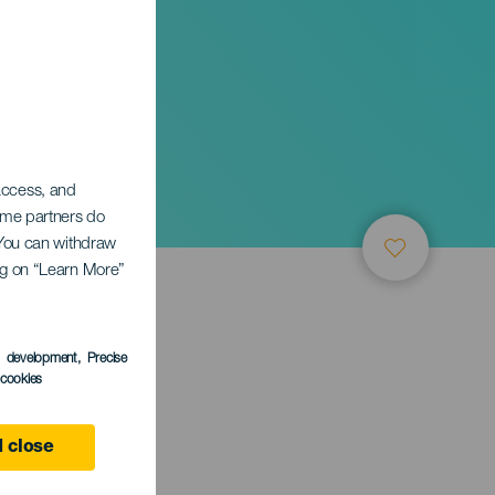
 access, and
Some partners do
. You can withdraw
ing on “Learn More”
s development
, Precise
l cookies
mber
 close