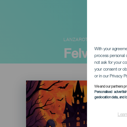
LANZAROTE
Felvonulás
With your agreem
process personal d
not ask for your c
your consent or ob
or in our Privacy P
Imagen
Listado
We and our partners pr
Personalised advertis
geolocation data, and i
Lear