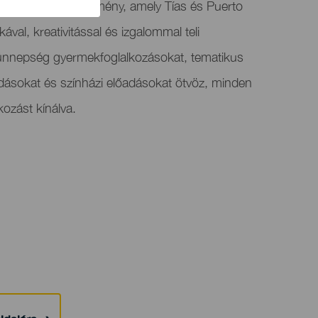
ház egy ünnepi esemény, amely Tías és Puerto
val, kreativitással és izgalommal teli
 ünnepség gyermekfoglalkozásokat, tematikus
adásokat és színházi előadásokat ötvöz, minden
ozást kínálva.