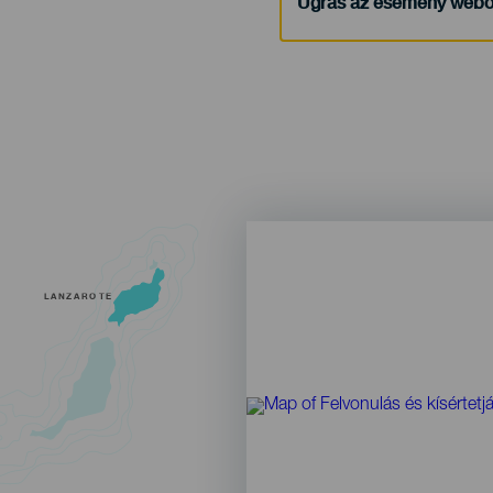
Ugrás az esemény webo
LANZAROTE