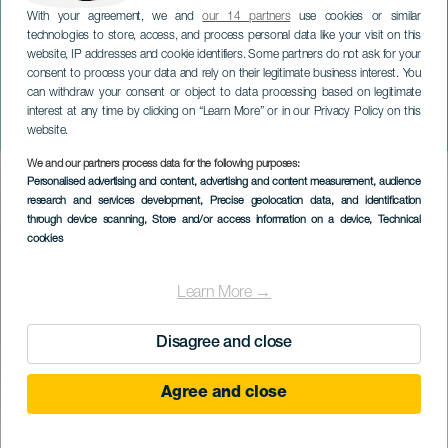
With your agreement, we and
our 14 partners
use cookies or similar
technologies to store, access, and process personal data like your visit on this
website, IP addresses and cookie identifiers. Some partners do not ask for your
consent to process your data and rely on their legitimate business interest. You
LANZAROTE
can withdraw your consent or object to data processing based on legitimate
Esther van Hees y Atlantic
interest at any time by clicking on “Learn More” or in our Privacy Policy on this
Jazz Lab Orchestra
website.
We and our partners process data for the following purposes:
Imagen
Personalised advertising and content, advertising and content measurement, audience
Listado
research and services development
, Precise geolocation data, and identification
through device scanning
, Store and/or access information on a device
, Technical
cookies
Learn More →
Disagree and close
Agree and close
KORÁBBI ESEMÉNY