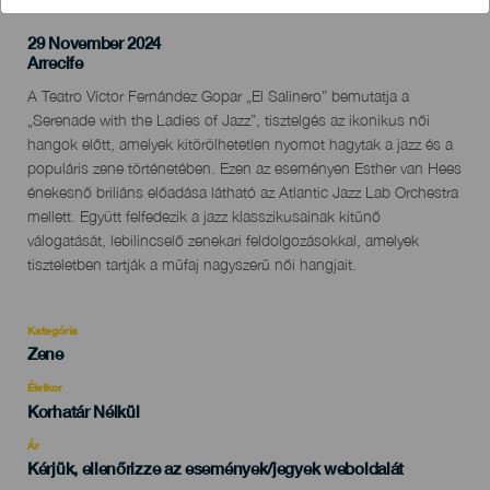
29 November 2024
Localidad
Arrecife
Descripción
A Teatro Víctor Fernández Gopar „El Salinero” bemutatja a
del
„Serenade with the Ladies of Jazz”, tisztelgés az ikonikus női
evento
hangok előtt, amelyek kitörölhetetlen nyomot hagytak a jazz és a
populáris zene történetében. Ezen az eseményen Esther van Hees
énekesnő briliáns előadása látható az Atlantic Jazz Lab Orchestra
mellett. Együtt felfedezik a jazz klasszikusainak kitűnő
válogatását, lebilincselő zenekari feldolgozásokkal, amelyek
tiszteletben tartják a műfaj nagyszerű női hangjait.
Kategória
Categoría
Zene
del
evento
Életkor
Edad
Korhatár Nélkül
Recomendada
Ár
Kérjük, ellenőrizze az események/jegyek weboldalát