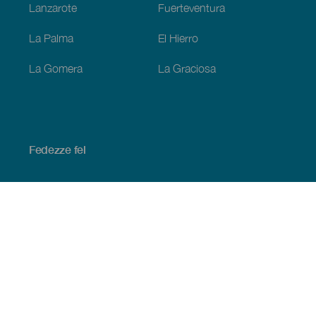
Lanzarote
Fuerteventura
La Palma
El Hierro
La Gomera
La Graciosa
Fedezze fel
Tengerpart és strand
Kultúra
Gasztronómia
Az összes cikk
Praktikus információk