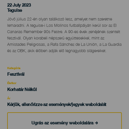
22 July 2023
Localidad
Teguise
Descripción
Jövő július 22-én olyan találkozó lesz, amelyet nem szeretne
del
lemaradni. A teguise-i Los Molinos futballpályán kerül sor az El
evento
Canarias Remember 90s Festre. A 90-es évek zenéjének szentelt
fesztivál. Olyan korabeli népszerű együttesekkel, mint az
Amistades Peligrosas, a Rafa Sánchez de La Unión, a La Guardia
és az OBK, akik élőben adják elő legnagyobb slágereiket.
Kategória
Categoría
Fesztivál
del
evento
Életkor
Edad
Korhatár Nélkül
Recomendada
Ár
Kérjük, ellenőrizze az események/jegyek weboldalát
Ugrás az esemény weboldalára