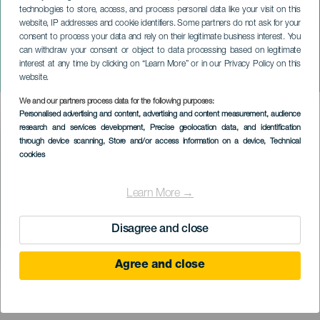
technologies to store, access, and process personal data like your visit on this
website, IP addresses and cookie identifiers. Some partners do not ask for your
consent to process your data and rely on their legitimate business interest. You
LANZAROTE
can withdraw your consent or object to data processing based on legitimate
Canarias Remember 90s
interest at any time by clicking on “Learn More” or in our Privacy Policy on this
Fest
website.
We and our partners process data for the following purposes:
Imagen
Personalised advertising and content, advertising and content measurement, audience
Listado
research and services development
, Precise geolocation data, and identification
through device scanning
, Store and/or access information on a device
, Technical
cookies
Learn More →
Disagree and close
Agree and close
KORÁBBI ESEMÉNY