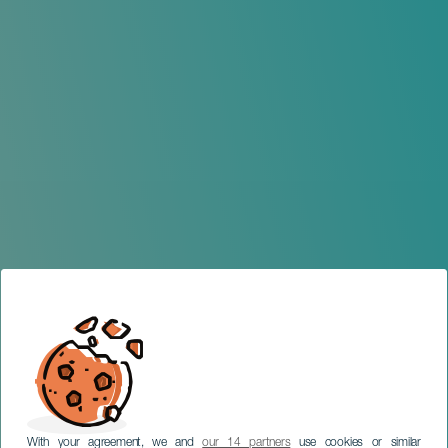
With your agreement, we and
our 14 partners
use cookies or similar