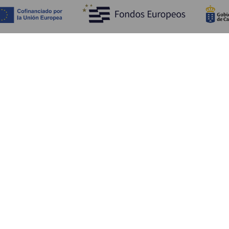
Fedezze fel
Pr
Tengerpart és strand
Kultúra
E
Gasztronómia
Az összes cikk
Me
Sz
Sz