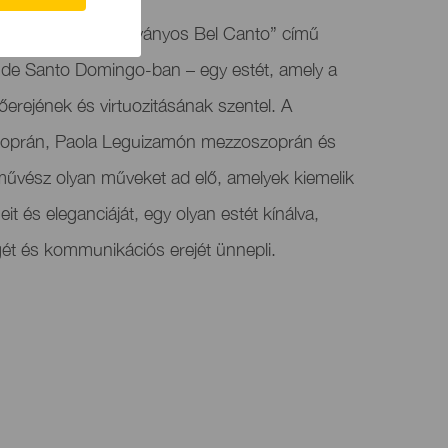
ál bemutatja a „Látványos Bel Canto” című
o de Santo Domingo-ban – egy estét, amely a
zőerejének és virtuozitásának szentel. A
zoprán, Paola Leguizamón mezzoszoprán és
vész olyan műveket ad elő, amelyek kiemelik
meit és eleganciáját, egy olyan estét kínálva,
gét és kommunikációs erejét ünnepli.