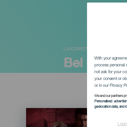
LANZAROTE
Bel canto 
With your agreem
process personal d
not ask for your c
your consent or ob
or in our Privacy P
We and our partners pr
Personalised advertis
geolocation data, and i
Imagen
Listado
Lear