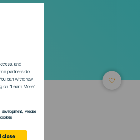
 access, and
Some partners do
. You can withdraw
ing on “Learn More”
s development
, Precise
l cookies
 close