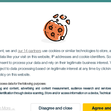
espectacular
ent, we and
our 14 partners
use cookies or similar technologies to store,
ata like your visit on this website, IP addresses and cookie identifiers. 
onsent to process your data and rely on their legitimate business interest
ject to data processing based on legitimate interest at any time by click
olicy on this website.
ocess data for the following purposes:
KORÁBBI ESEMÉNY
ing and content, advertising and content measurement, audience research and service
dentification through device scanning
, Store and/or access information on a device
, Technica
15 November 2025
Localidad
Teguise
n More →
Disagree and close
Agree and