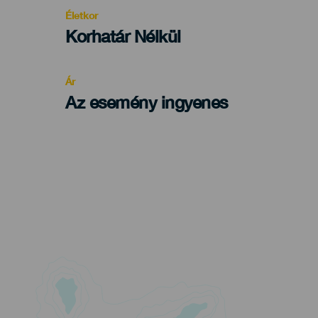
evento
Életkor
Edad
Korhatár Nélkül
Recomendada
Ár
Az esemény ingyenes