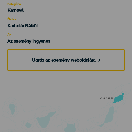
Kategória
Categoría
Karnevál
del
evento
Életkor
Edad
Korhatár Nélkül
Recomendada
Ár
Az esemény ingyenes
Ugrás az esemény weboldalára
LANZAROTE