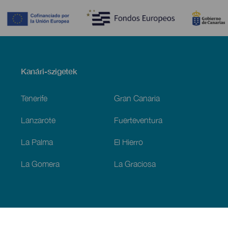
Menú
Kanári-szigetek
Footer
Tenerife
Gran Canaria
Lanzarote
Fuerteventura
La Palma
El Hierro
La Gomera
La Graciosa
Fedezze fel