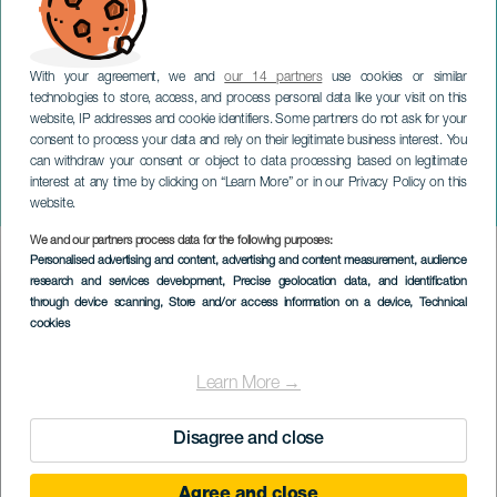
With your agreement, we and
our 14 partners
use cookies or similar
technologies to store, access, and process personal data like your visit on this
website, IP addresses and cookie identifiers. Some partners do not ask for your
consent to process your data and rely on their legitimate business interest. You
LANZAROTE
can withdraw your consent or object to data processing based on legitimate
Arrecife hagyományos
interest at any time by clicking on “Learn More” or in our Privacy Policy on this
karneválja
website.
We and our partners process data for the following purposes:
Imagen
Personalised advertising and content, advertising and content measurement, audience
Listado
research and services development
, Precise geolocation data, and identification
through device scanning
, Store and/or access information on a device
, Technical
cookies
Learn More →
Disagree and close
Agree and close