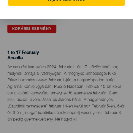
KORÁBBI ESEMÉNY
1 to 17 February
Localidad
Arrecife
Descripción
Az arrecifei karneválra 2024. február 1. és 17. között kerül sor,
del
melynek témája a „Vadnyugat”. A megnyitó ünnepséget Kike
evento
Pérez humorista vezeti február 1-jén, a nagyszínpadon a régi
Agramar konzervgyárban, Puerto Naosban. Február 10-én kerül
sor a kikötői karneválra, amelynek fő eseménye február 12-én
lesz, úszós felvonulással és álarcos bállal. A hagyományos
„Szardínia temetésére” február 14-én kerül sor. Február 5-én, 6-án
és 9-én „murga” (szatirikus énekcsoport) verseny lesz, február 3-
án pedig gyermekverseny. Ne hagyd ki!