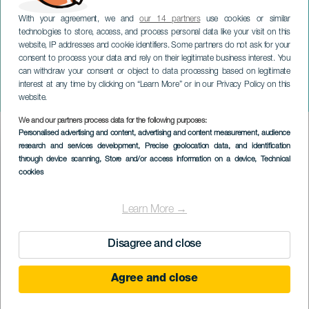
With your agreement, we and
our 14 partners
use cookies or similar
technologies to store, access, and process personal data like your visit on this
website, IP addresses and cookie identifiers. Some partners do not ask for your
consent to process your data and rely on their legitimate business interest. You
LANZAROTE
can withdraw your consent or object to data processing based on legitimate
Alternatív Zene Fesztiválja a
interest at any time by clicking on “Learn More” or in our Privacy Policy on this
Kanári-szigeteken
website.
We and our partners process data for the following purposes:
Imagen
Personalised advertising and content, advertising and content measurement, audience
Listado
research and services development
, Precise geolocation data, and identification
through device scanning
, Store and/or access information on a device
, Technical
cookies
Learn More →
Disagree and close
Agree and close
KORÁBBI ESEMÉNY