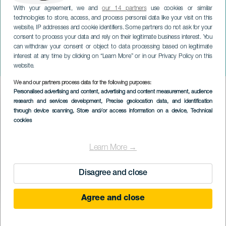
With your agreement, we and
our 14 partners
use cookies or similar
technologies to store, access, and process personal data like your visit on this
website, IP addresses and cookie identifiers. Some partners do not ask for your
consent to process your data and rely on their legitimate business interest. You
LANZAROTE
can withdraw your consent or object to data processing based on legitimate
Alex Dacosta és Josu
interest at any time by clicking on “Learn More” or in our Privacy Policy on this
Okinena: Zene és költészet
website.
We and our partners process data for the following purposes:
Imagen
Personalised advertising and content, advertising and content measurement, audience
Listado
research and services development
, Precise geolocation data, and identification
through device scanning
, Store and/or access information on a device
, Technical
cookies
Learn More →
Disagree and close
Agree and close
KORÁBBI ESEMÉNY