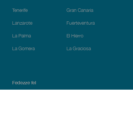
Tenerife
Gran Canaria
Lanzarote
Fuerteventura
La Palma
El Hierro
La Gomera
La Graciosa
Fedezze fel
Tengerpart és strand
Kultúra
Gasztronómia
Az összes cikk