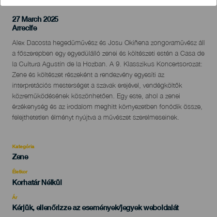
27 March 2025
Localidad
Arrecife
Descripción
Alex Dacosta hegedűművész és Josu Okiñena zongoraművész áll
del
a főszerepben egy egyedülálló zenei és költészeti estén a Casa de
evento
la Cultura Agustín de la Hozban. A 9. Klasszikus Koncertsorozat:
Zene és költészet részeként a rendezvény egyesíti az
interpretációs mesterséget a szavak erejével, vendégköltők
közreműködésének köszönhetően. Egy este, ahol a zenei
érzékenység és az irodalom meghitt környezetben fonódik össze,
felejthetetlen élményt nyújtva a művészet szerelmeseinek.
Kategória
Categoría
Zene
del
evento
Életkor
Edad
Korhatár Nélkül
Recomendada
Ár
Kérjük, ellenőrizze az események/jegyek weboldalát