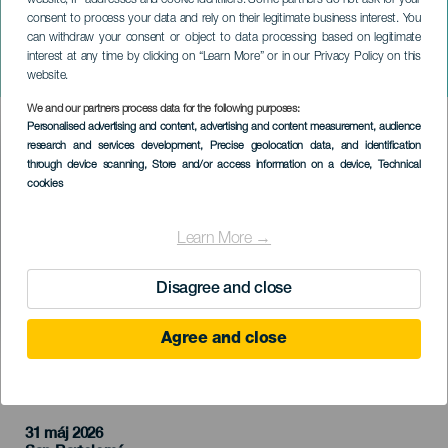
website, IP addresses and cookie identifiers. Some partners do not ask for your
consent to process your data and rely on their legitimate business interest. You
LANZAROTE
can withdraw your consent or object to data processing based on legitimate
Abián Díaz: Szánalmas
interest at any time by clicking on “Learn More” or in our Privacy Policy on this
műsor
website.
We and our partners process data for the following purposes:
Imagen
Personalised advertising and content, advertising and content measurement, audience
Listado
research and services development
, Precise geolocation data, and identification
through device scanning
, Store and/or access information on a device
, Technical
cookies
Learn More →
Disagree and close
Agree and close
KORÁBBI ESEMÉNY
31 máj 2026