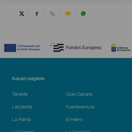
Contenido
Menú
Kanári-szigetek
Footer
Tenerife
Gran Canaria
Lanzarote
Fuerteventura
La Palma
El Hierro
La Gomera
La Graciosa