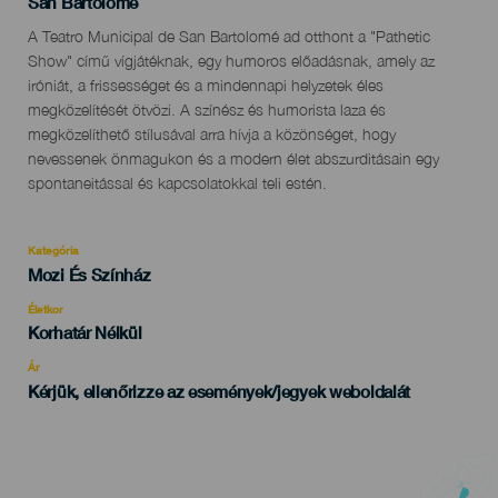
Localidad
San Bartolomé
Descripción
A Teatro Municipal de San Bartolomé ad otthont a "Pathetic
del
Show" című vígjátéknak, egy humoros előadásnak, amely az
evento
iróniát, a frissességet és a mindennapi helyzetek éles
megközelítését ötvözi. A színész és humorista laza és
megközelíthető stílusával arra hívja a közönséget, hogy
nevessenek önmagukon és a modern élet abszurditásain egy
spontaneitással és kapcsolatokkal teli estén.
Kategória
Categoría
Mozi És Színház
del
evento
Életkor
Edad
Korhatár Nélkül
Recomendada
Ár
Kérjük, ellenőrizze az események/jegyek weboldalát