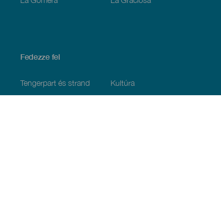
Fedezze fel
Tengerpart és strand
Kultúra
Gasztronómia
Az összes cikk
Praktikus információk
Események
Időjárás
Megérkezés
Vendéglátás