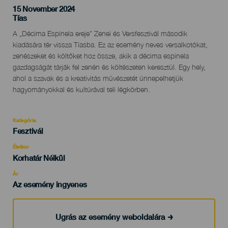
15 November 2024
Localidad
Tías
Descripción
A „Décima Espinela ereje” Zenei és Versfesztivál második
del
kiadására tér vissza Tíasba. Ez az esemény neves versalkotókat,
evento
zenészeket és költőket hoz össze, akik a décima espinela
gazdagságát tárják fel zenén és költészeten keresztül. Egy hely,
ahol a szavak és a kreativitás művészetét ünnepelhetjük
hagyományokkal és kultúrával teli légkörben.
Kategória
Categoría
Fesztivál
del
evento
Életkor
Edad
Korhatár Nélkül
Recomendada
Ár
Az esemény ingyenes
Ugrás az esemény weboldalára