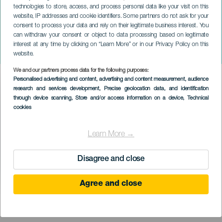
technologies to store, access, and process personal data like your visit on this
website, IP addresses and cookie identifiers. Some partners do not ask for your
consent to process your data and rely on their legitimate business interest. You
can withdraw your consent or object to data processing based on legitimate
LANZAROTE
interest at any time by clicking on “Learn More” or in our Privacy Policy on this
A tizedik spinell ereje
website.
We and our partners process data for the following purposes:
Imagen
Personalised advertising and content, advertising and content measurement, audience
Listado
research and services development
, Precise geolocation data, and identification
through device scanning
, Store and/or access information on a device
, Technical
cookies
Learn More →
Disagree and close
Agree and close
KORÁBBI ESEMÉNY