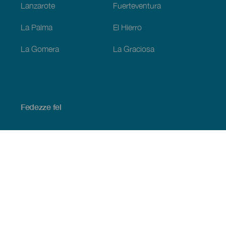
Lanzarote
Fuerteventura
La Palma
El Hierro
La Gomera
La Graciosa
Fedezze fel
Tengerpart és strand
Kultúra
Gasztronómia
Az összes cikk
Praktikus információk