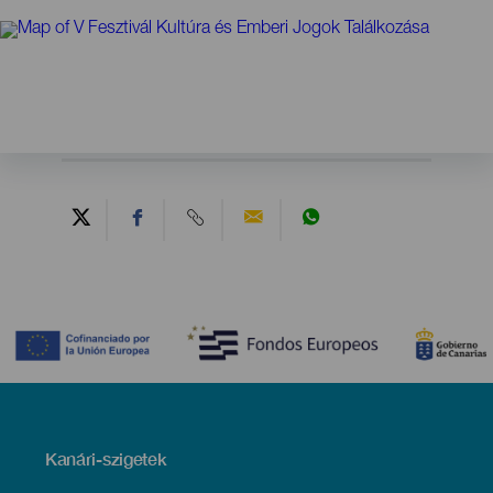
Contenido
Menú
Kanári-szigetek
Footer