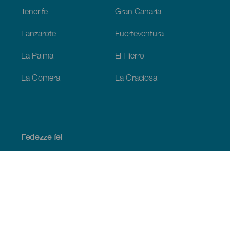
Tenerife
Gran Canaria
Lanzarote
Fuerteventura
La Palma
El Hierro
La Gomera
La Graciosa
Fedezze fel
Tengerpart és strand
Kultúra
Gasztronómia
Az összes cikk