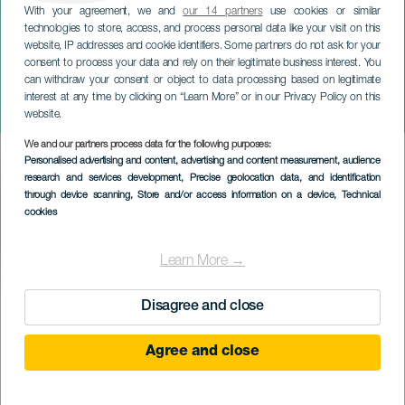
With your agreement, we and
our 14 partners
use cookies or similar
technologies to store, access, and process personal data like your visit on this
website, IP addresses and cookie identifiers. Some partners do not ask for your
consent to process your data and rely on their legitimate business interest. You
LA PALMA
can withdraw your consent or object to data processing based on legitimate
V Fesztivál Kultúra és Emberi
interest at any time by clicking on “Learn More” or in our Privacy Policy on this
Jogok Találkozása
website.
We and our partners process data for the following purposes:
Imagen
Personalised advertising and content, advertising and content measurement, audience
Listado
research and services development
, Precise geolocation data, and identification
through device scanning
, Store and/or access information on a device
, Technical
cookies
Learn More →
KORÁBBI ESEMÉNY
Disagree and close
Agree and close
06 máj 2023
Localidad
Santa Cruz de La Palma