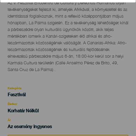
Descripción
Az V. Fesztivál Encuentro de Cultura y Derechos Humanos olyan
del
tevékenységeket fejleszt ki, amelyek Afrikával, a környezettel és az
evento
identitással foglalkoznak, mint a reflexió középpontjában május
hónapban, La Palma szigetén. Ez a tevékenység lehetőséget kínál
a párbeszédre olyan kulturális ügynökök között, akik teljes
mértékben ismerik a Kanári-szigeteken élő afrikai és afro-
leszármazottak közösségének valóságát. A Canarias-Afrika: Afro-
leszármazottak közösségének és kulturális fejlődésének
elnevezésű párbeszédre május 6-án, 18:00-kor kerül sor a helyi
Karmala Cultura területén (Calle Anselmo Pérez de Brito, 49,
Santa Cruz de La Palma) .
Kategória
Categoría
Fesztivál
del
evento
Életkor
Edad
Korhatár Nélkül
Recomendada
Ár
Az esemény ingyenes