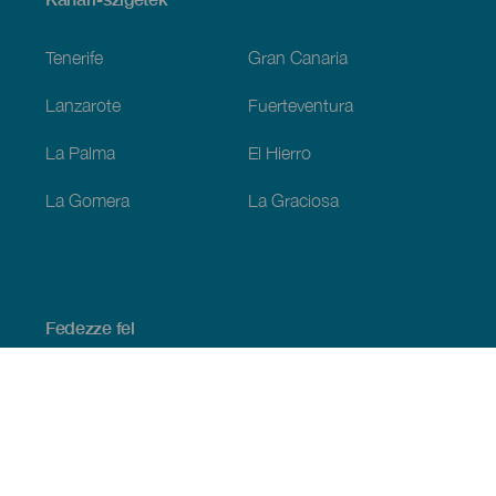
Footer
Tenerife
Gran Canaria
Lanzarote
Fuerteventura
La Palma
El Hierro
La Gomera
La Graciosa
Fedezze fel
Tengerpart és strand
Kultúra
Gasztronómia
Az összes cikk