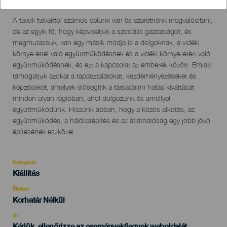
Localidad
Fuencaliente
Descripción
A távoli falvaktól számos célunk van és szeretnénk megvalósítani,
del
de az egyik fő, hogy képviseljük a szociális gazdaságot, és
evento
megmutassuk, van egy másik módja is a dolgoknak, a vidéki
környezettel való együttműködésnek és a vidéki környezetért való
együttműködésnek, és ezt a kapcsolat az emberek között. Emiatt
támogatjuk azokat a tapasztalatokat, kezdeményezéseket és
képzéseket, amelyek elősegítik a társadalmi hatás kiváltását
minden olyan régióban, ahol dolgozunk és amellyel
együttműködünk. Hiszünk abban, hogy a közös alkotás, az
együttműködés, a hálózatépítés és az átláthatóság egy jobb jövő
építésének eszközei.
Kategória
Categoría
Kiállítás
del
evento
Életkor
Edad
Korhatár Nélkül
Recomendada
Ár
Kérjük, ellenőrizze az események/jegyek weboldalát