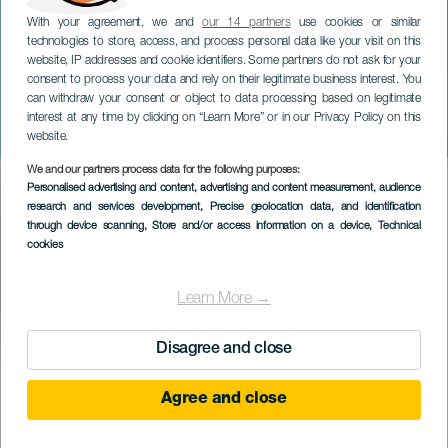
With your agreement, we and
our 14 partners
use cookies or similar
technologies to store, access, and process personal data like your visit on this
website, IP addresses and cookie identifiers. Some partners do not ask for your
consent to process your data and rely on their legitimate business interest. You
LA PALMA
can withdraw your consent or object to data processing based on legitimate
Pueblos Remotos
interest at any time by clicking on “Learn More” or in our Privacy Policy on this
Fuencaliente
website.
We and our partners process data for the following purposes:
Imagen
Personalised advertising and content, advertising and content measurement, audience
Listado
research and services development
, Precise geolocation data, and identification
through device scanning
, Store and/or access information on a device
, Technical
cookies
Learn More →
Disagree and close
KORÁBBI ESEMÉNY
Agree and close
2 to 23 September