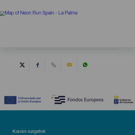
Contenido
Menú
Kanári-szigetek