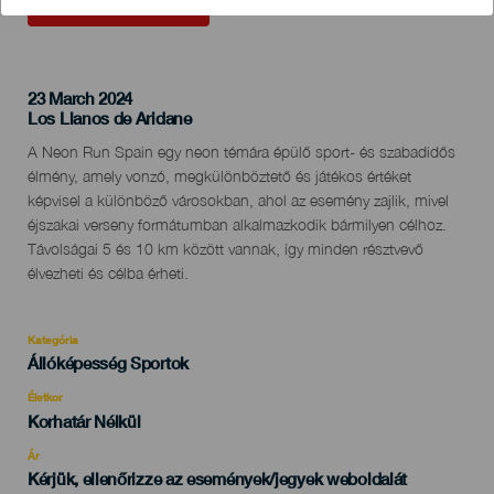
KORÁBBI ESEMÉNY
23 March 2024
Localidad
Los Llanos de Aridane
Descripción
A Neon Run Spain egy neon témára épülő sport- és szabadidős
del
élmény, amely vonzó, megkülönböztető és játékos értéket
evento
képvisel a különböző városokban, ahol az esemény zajlik, mivel
éjszakai verseny formátumban alkalmazkodik bármilyen célhoz.
Távolságai 5 és 10 km között vannak, így minden résztvevő
élvezheti és célba érheti.
Kategória
Categoría
Állóképesség Sportok
del
evento
Életkor
Edad
Korhatár Nélkül
Recomendada
Ár
Kérjük, ellenőrizze az események/jegyek weboldalát