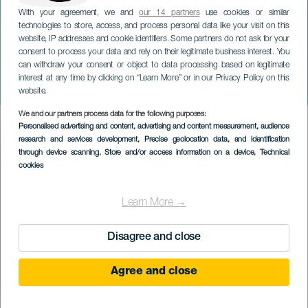
With your agreement, we and
our 14 partners
use cookies or similar
technologies to store, access, and process personal data like your visit on this
website, IP addresses and cookie identifiers. Some partners do not ask for your
consent to process your data and rely on their legitimate business interest. You
can withdraw your consent or object to data processing based on legitimate
LA PALMA
interest at any time by clicking on “Learn More” or in our Privacy Policy on this
Neon Run Spain - La Palma
website.
We and our partners process data for the following purposes:
Imagen
Personalised advertising and content, advertising and content measurement, audience
Listado
research and services development
, Precise geolocation data, and identification
through device scanning
, Store and/or access information on a device
, Technical
cookies
Learn More →
Disagree and close
Agree and close