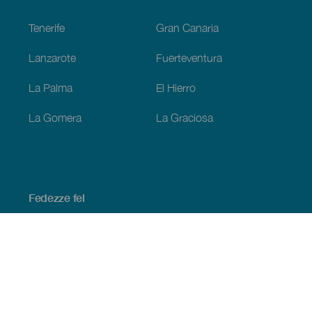
Footer
Tenerife
Gran Canaria
Lanzarote
Fuerteventura
La Palma
El Hierro
La Gomera
La Graciosa
Fedezze fel
Tengerpart és strand
Kultúra
Gasztronómia
Az összes cikk