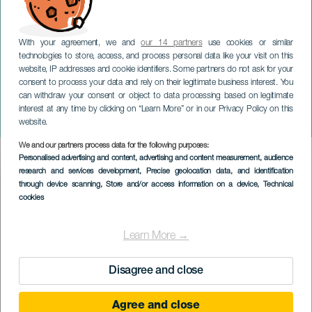
With your agreement, we and
our 14 partners
use cookies or similar
technologies to store, access, and process personal data like your visit on this
website, IP addresses and cookie identifiers. Some partners do not ask for your
consent to process your data and rely on their legitimate business interest. You
LA PALMA
can withdraw your consent or object to data processing based on legitimate
Mayumaná Impulso. La
interest at any time by clicking on “Learn More” or in our Privacy Policy on this
Palma
website.
We and our partners process data for the following purposes:
Imagen
Personalised advertising and content, advertising and content measurement, audience
Listado
research and services development
, Precise geolocation data, and identification
through device scanning
, Store and/or access information on a device
, Technical
cookies
Learn More →
Disagree and close
Agree and close