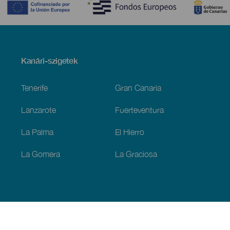
Menú
Kanári-szigetek
Footer
Tenerife
Gran Canaria
Lanzarote
Fuerteventura
La Palma
El Hierro
La Gomera
La Graciosa
Fedezze fel