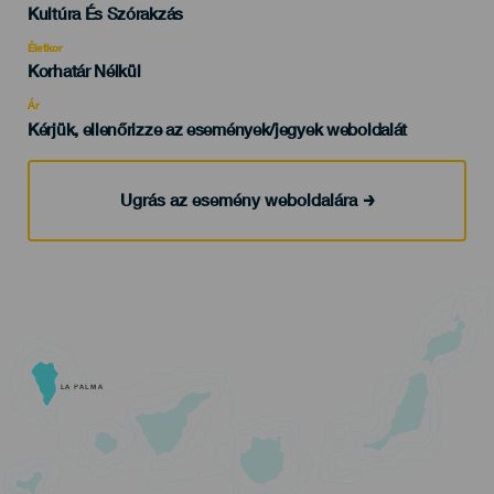
Categoría
Kultúra És Szórakzás
del
evento
Életkor
Edad
Korhatár Nélkül
Recomendada
Ár
Kérjük, ellenőrizze az események/jegyek weboldalát
Ugrás az esemény weboldalára
LA PALMA