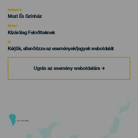
Kategória
Categoría
Mozi És Színház
del
evento
Életkor
Edad
Kizárólag Felnőtteknek
Recomendada
Ár
Kérjük, ellenőrizze az események/jegyek weboldalát
Ugrás az esemény weboldalára
LA PALMA