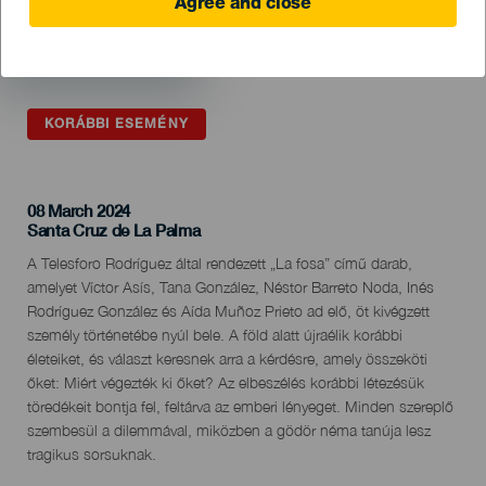
Agree and close
KORÁBBI ESEMÉNY
08 March 2024
Localidad
Santa Cruz de La Palma
Descripción
A Telesforo Rodríguez által rendezett „La fosa” című darab,
del
amelyet Víctor Asís, Tana González, Néstor Barreto Noda, Inés
evento
Rodríguez González és Aída Muñoz Prieto ad elő, öt kivégzett
személy történetébe nyúl bele. A föld alatt újraélik korábbi
életeiket, és választ keresnek arra a kérdésre, amely összeköti
őket: Miért végezték ki őket? Az elbeszélés korábbi létezésük
töredékeit bontja fel, feltárva az emberi lényeget. Minden szereplő
szembesül a dilemmával, miközben a gödör néma tanúja lesz
tragikus sorsuknak.