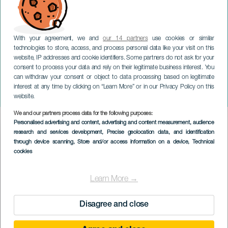
With your agreement, we and
our 14 partners
use cookies or similar
technologies to store, access, and process personal data like your visit on this
website, IP addresses and cookie identifiers. Some partners do not ask for your
consent to process your data and rely on their legitimate business interest. You
can withdraw your consent or object to data processing based on legitimate
LA PALMA
interest at any time by clicking on “Learn More” or in our Privacy Policy on this
La fosa (A gödör)
website.
We and our partners process data for the following purposes:
Imagen
Personalised advertising and content, advertising and content measurement, audience
Listado
research and services development
, Precise geolocation data, and identification
through device scanning
, Store and/or access information on a device
, Technical
cookies
Learn More →
Disagree and close