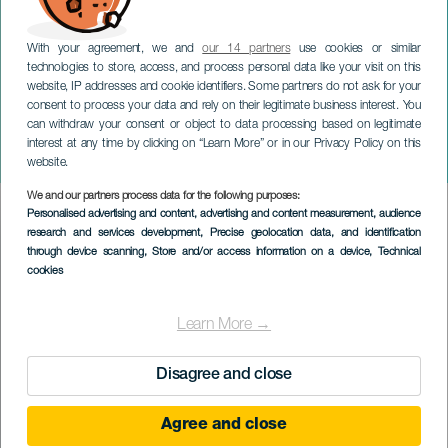
With your agreement, we and
our 14 partners
use cookies or similar
technologies to store, access, and process personal data like your visit on this
website, IP addresses and cookie identifiers. Some partners do not ask for your
consent to process your data and rely on their legitimate business interest. You
LA PALMA
can withdraw your consent or object to data processing based on legitimate
II Vertical Charco Verde. La
interest at any time by clicking on “Learn More” or in our Privacy Policy on this
Palma
website.
We and our partners process data for the following purposes:
Imagen
Personalised advertising and content, advertising and content measurement, audience
Listado
research and services development
, Precise geolocation data, and identification
through device scanning
, Store and/or access information on a device
, Technical
cookies
Learn More →
Disagree and close
Agree and close