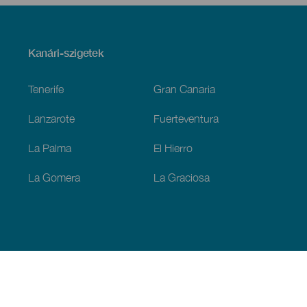
Menú
Kanári-szigetek
Footer
Tenerife
Gran Canaria
Lanzarote
Fuerteventura
La Palma
El Hierro
La Gomera
La Graciosa
Fedezze fel
Tengerpart és strand
Kultúra