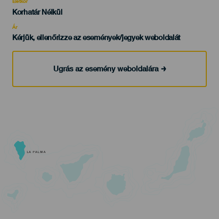
evento
Életkor
Edad
Korhatár Nélkül
Recomendada
Ár
Kérjük, ellenőrizze az események/jegyek weboldalát
Ugrás az esemény weboldalára
LA PALMA