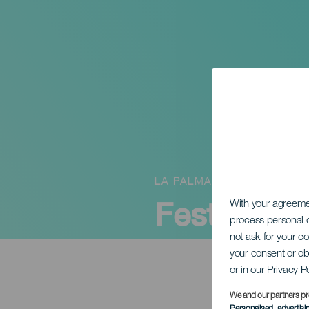
LA PALMA
Festival Ji
With your agreem
process personal d
not ask for your c
your consent or ob
or in our Privacy P
We and our partners pr
Personalised advertis