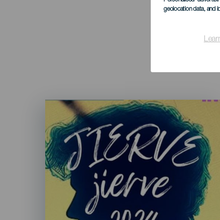
geolocation data, and i
Lear
Imagen
Listado