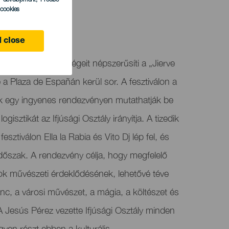
l cookies
ma
 close
áros fiatal tehetségeit népszerűsíti a „Jierve
re a Plaza de Españán kerül sor. A fesztiválon a
lok egy ingyenes rendezvényen mutathatják be
gisztikát az Ifjúsági Osztály irányítja. A tizedik
sztiválon Ella la Rabia és Vito Dj lép fel, és
 időszak. A rendezvény célja, hogy megfelelő
alok művészeti érdeklődésének, lehetővé téve
ánc, a városi művészet, a mágia, a költészet és
 Jesús Pérez vezette Ifjúsági Osztály minden
gyen részt ebben a kulturális