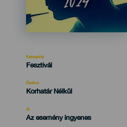
Kategória
Categoría
Fesztivál
del
evento
Életkor
Edad
Korhatár Nélkül
Recomendada
Ár
Az esemény ingyenes