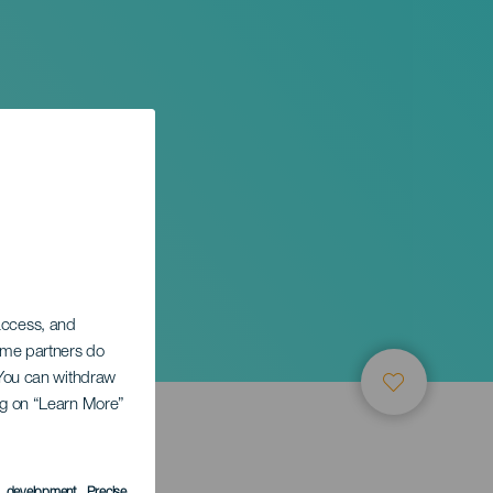
 access, and
Some partners do
. You can withdraw
ing on “Learn More”
s development
, Precise