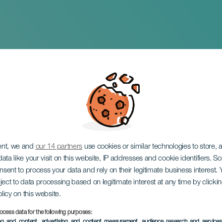
erve Jierve
ent, we and
our 14 partners
use cookies or similar technologies to store,
ata like your visit on this website, IP addresses and cookie identifiers. 
onsent to process your data and rely on their legitimate business interest
ject to data processing based on legitimate interest at any time by click
olicy on this website.
ocess data for the following purposes:
KORÁBBI ESEMÉNY
ing and content, advertising and content measurement, audience research and service