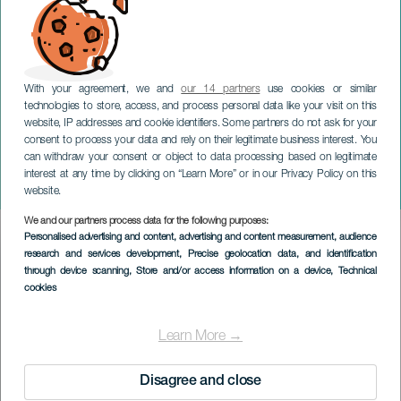
With your agreement, we and
our 14 partners
use cookies or similar
technologies to store, access, and process personal data like your visit on this
LA PALMA
website, IP addresses and cookie identifiers. Some partners do not ask for your
festival Contemporáneo
consent to process your data and rely on their legitimate business interest. You
can withdraw your consent or object to data processing based on legitimate
2023. Ensemble Difracción &
interest at any time by clicking on “Learn More” or in our Privacy Policy on this
Ensemble CSMC
website.
We and our partners process data for the following purposes:
Imagen
Personalised advertising and content, advertising and content measurement, audience
Listado
research and services development
, Precise geolocation data, and identification
through device scanning
, Store and/or access information on a device
, Technical
cookies
Learn More →
Disagree and close