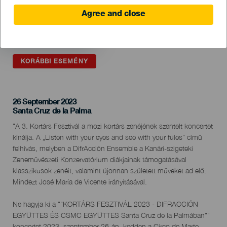
Agree and close
KORÁBBI ESEMÉNY
26 September 2023
Localidad
Santa Cruz de la Palma
Descripción
"A 3. Kortárs Fesztivál a mozi kortárs zenéjének szentelt koncertet
del
kínálja. A „Listen with your eyes and see with your füles” című
evento
felhívás, melyben a DifrAcción Ensemble a Kanári-szigeteki
Zeneművészeti Konzervatórium diákjainak támogatásával
klasszikusok zenéit, valamint újonnan született műveket ad elő.
Mindezt José María de Vicente irányításával.
Ne hagyja ki a ""KORTÁRS FESZTIVÁL 2023 - DIFRACCIÓN
EGYÜTTES ÉS CSMC EGYÜTTES Santa Cruz de la Palmában""
koncertet 2023. szeptember 26-án, kedden a Circo de Marte