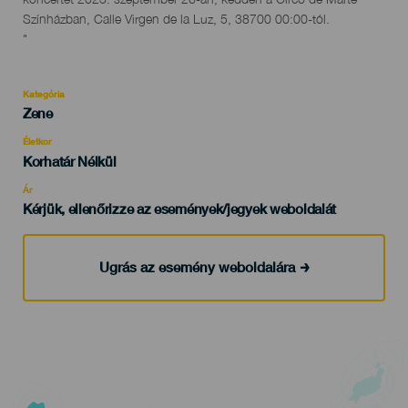
Színházban, Calle Virgen de la Luz, 5, 38700 00:00-tól.
"
Kategória
Categoría
Zene
del
evento
Életkor
Edad
Korhatár Nélkül
Recomendada
Ár
Kérjük, ellenőrizze az események/jegyek weboldalát
Ugrás az esemény weboldalára