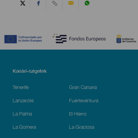
Contenido
Menú
Kanári-szigetek
Footer
Tenerife
Gran Canaria
Lanzarote
Fuerteventura
La Palma
El Hierro
La Gomera
La Graciosa