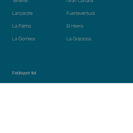
Tenerife
Gran Canaria
Lanzarote
Fuerteventura
La Palma
El Hierro
La Gomera
La Graciosa
Fedezze fel
Tengerpart és strand
Kultúra
Gasztronómia
Az összes cikk