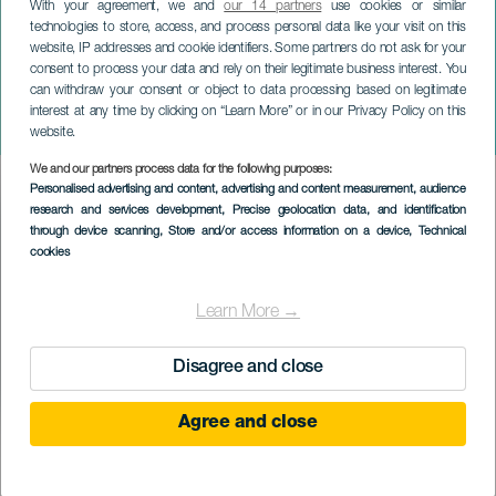
With your agreement, we and
our 14 partners
use cookies or similar
technologies to store, access, and process personal data like your visit on this
website, IP addresses and cookie identifiers. Some partners do not ask for your
consent to process your data and rely on their legitimate business interest. You
can withdraw your consent or object to data processing based on legitimate
LA PALMA
interest at any time by clicking on “Learn More” or in our Privacy Policy on this
Feria Gastro Rock
website.
We and our partners process data for the following purposes:
Imagen
Personalised advertising and content, advertising and content measurement, audience
Listado
research and services development
, Precise geolocation data, and identification
through device scanning
, Store and/or access information on a device
, Technical
cookies
Learn More →
Disagree and close
Agree and close
KORÁBBI ESEMÉNY