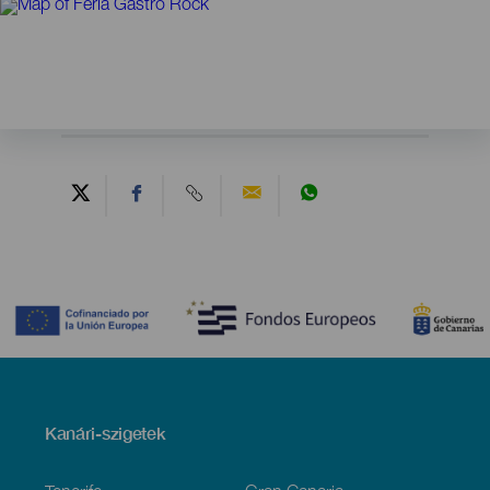
Contenido
Menú
Kanári-szigetek
Footer