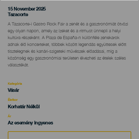
15 November 2025
Localidad
Tazacorte
Descripción
A Tazacorte-i Gastro Rock Fair a zenét és a gasztronómiát ötvözi
del
egy olyan napon, amely az ízeket és a ritmust ünnepli a helyi
evento
kultúra részeként. A Plaza de España-n különféle zenekarok
adnak élő koncerteket, többek között legendás együttesek előtt
tisztelegnek és kanári-szigeteki művészek előadásai, míg a
közönség egy gasztronómiai területen élvezheti az ételek széles
választékát.
Kategória
Categoría
Vásár
del
evento
Életkor
Edad
Korhatár Nélkül
Recomendada
Ár
Az esemény ingyenes