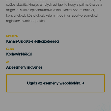
széles skáláját kínálja, amelyek azt ígérik, hogy a pálmafőváros a
sziget kulturális epicentrumává válnak kézműves-mintákkal,
koncertekkel, kóstolókkal, valamint gofi- és sportversenyekkel
foglalkozó workshopokkal."
Kategória
Categoría
Kanári-Szigeteki Jellegzetesség
del
evento
Életkor
Edad
Korhatár Nélkül
Recomendada
Ár
Az esemény ingyenes
Ugrás az esemény weboldalára