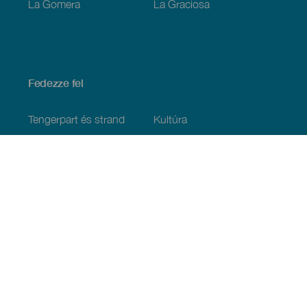
La Gomera
La Graciosa
Fedezze fel
Tengerpart és strand
Kultúra
Gasztronómia
Az összes cikk
Praktikus információk
Események
Időjárás
Megérkezés
Vendéglátás