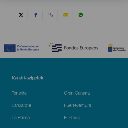
Contenido
Menú
Kanári-szigetek
Footer
Tenerife
Gran Canaria
Lanzarote
Fuerteventura
La Palma
El Hierro