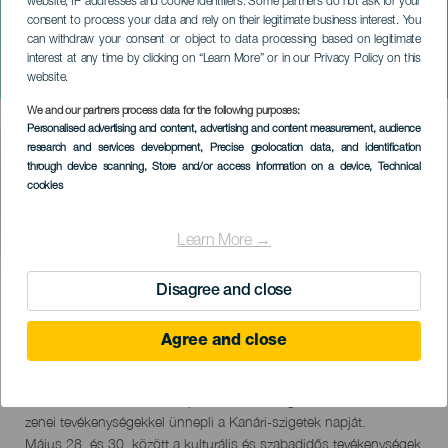
website, IP addresses and cookie identifiers. Some partners do not ask for your
consent to process your data and rely on their legitimate business interest. You
LA PALMA
can withdraw your consent or object to data processing based on legitimate
Dia de Canarias en Santa
interest at any time by clicking on “Learn More” or in our Privacy Policy on this
Cruz de La Palma
website.
We and our partners process data for the following purposes:
Imagen
Personalised advertising and content, advertising and content measurement, audience
Listado
research and services development
, Precise geolocation data, and identification
through device scanning
, Store and/or access information on a device
, Technical
cookies
Learn More →
KORÁBBI ESEMÉNY
Disagree and close
Agree and close
28 to 30 máj
Localidad
Santa Cruz de La Palma
Descripción
"Santa Cruz de La Palma sport-, kulturális, gasztronómiai és
del
zenei tevékenységekkel ünnepli a Kanári-szigetek napját.
evento
Május 28. és 30. között a kulturális és szabadidős tevékenységek