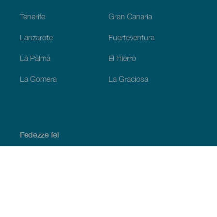
Tenerife
Gran Canaria
Lanzarote
Fuerteventura
La Palma
El Hierro
La Gomera
La Graciosa
Fedezze fel
Tengerpart és strand
Kultúra
Gasztronómia
Az összes cikk