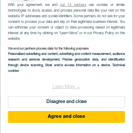
With your agreement, we and
our 14 partners
use cookies or similar
technologies to store, access, and process personal data like your visit on this
website, IP addresses and cookie identifiers. Some partners do not ask for your
consent to process your data and rely on their legitimate business interest. You
can withdraw your consent or object to data processing based on legitimate
LA PALMA
interest at any time by clicking on “Learn More” or in our Privacy Policy on this
Benamas Full Gas
website.
We and our partners process data for the following purposes:
Imagen
Personalised advertising and content, advertising and content measurement, audience
Listado
research and services development
, Precise geolocation data, and identification
through device scanning
, Store and/or access information on a device
, Technical
cookies
Learn More →
Disagree and close
Agree and close
KORÁBBI ESEMÉNY