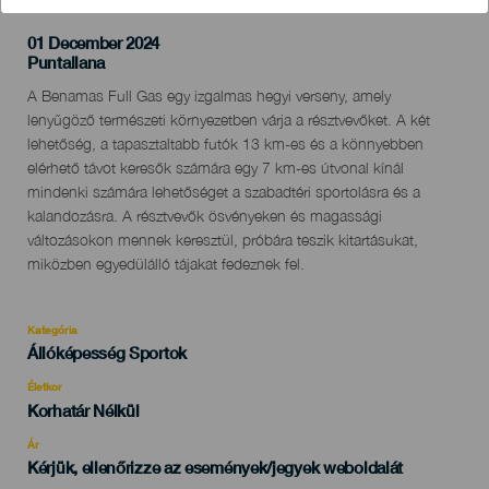
01 December 2024
Localidad
Puntallana
Descripción
A Benamas Full Gas egy izgalmas hegyi verseny, amely
del
lenyűgöző természeti környezetben várja a résztvevőket. A két
evento
lehetőség, a tapasztaltabb futók 13 km-es és a könnyebben
elérhető távot keresők számára egy 7 km-es útvonal kínál
mindenki számára lehetőséget a szabadtéri sportolásra és a
kalandozásra. A résztvevők ösvényeken és magassági
változásokon mennek keresztül, próbára teszik kitartásukat,
miközben egyedülálló tájakat fedeznek fel.
Kategória
Categoría
Állóképesség Sportok
del
evento
Életkor
Edad
Korhatár Nélkül
Recomendada
Ár
Kérjük, ellenőrizze az események/jegyek weboldalát