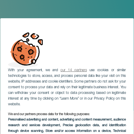
With your agreement, we and
our 14 partners
use cookies or similar
technologies to store, access, and process personal data like your visit on this
LA PALMA
website, IP addresses and cookie identifiers. Some partners do not ask for your
39 Festival Internacional de
consent to process your data and rely on their legitimate business interest. You
can withdraw your consent or object to data processing based on legitimate
Música de Canarias en La
interest at any time by clicking on “Learn More” or in our Privacy Policy on this
Palma
website.
We and our partners process data for the following purposes:
Imagen
Personalised advertising and content, advertising and content measurement, audience
Listado
research and services development
, Precise geolocation data, and identification
through device scanning
, Store and/or access information on a device
, Technical