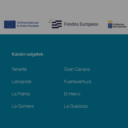
Contenido
Menú
Kanári-szigetek
Footer
Tenerife
Gran Canaria
Lanzarote
Fuerteventura
La Palma
El Hierro
La Gomera
La Graciosa