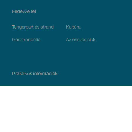
Fedezze fel
Tengerpart és strand
Kultúra
Gasztronómia
Az összes cikk
Praktikus információk
Események
Időjárás
Megérkezés
Vendéglátás
Szállás
A szigetcsoport
Szolgáltatások