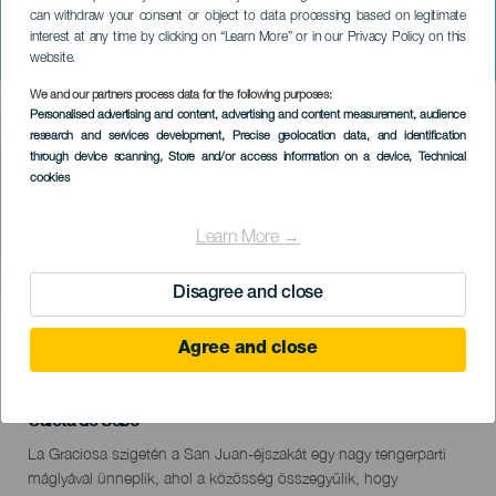
can withdraw your consent or object to data processing based on legitimate
LA GRACIOSA
interest at any time by clicking on “Learn More” or in our Privacy Policy on this
San Juan máglyái
website.
We and our partners process data for the following purposes:
Imagen
Personalised advertising and content, advertising and content measurement, audience
Listado
research and services development
, Precise geolocation data, and identification
through device scanning
, Store and/or access information on a device
, Technical
cookies
Learn More →
Disagree and close
KORÁBBI ESEMÉNY
Agree and close
23 June 2026
Localidad
Caleta de Sebo
Descripción
La Graciosa szigetén a San Juan-éjszakát egy nagy tengerparti
del
máglyával ünneplik, ahol a közösség összegyűlik, hogy