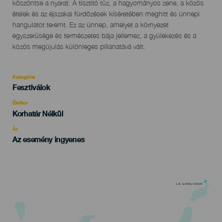
evento
köszöntse a nyarat. A tisztító tűz, a hagyományos zene, a közös
ételek és az éjszakai fürdőzések kíséretében meghitt és ünnepi
hangulatot teremt. Ez az ünnep, amelyet a környezet
egyszerűsége és természetes bája jellemez, a gyülekezés és a
közös megújulás különleges pillanatává vált.
Kategória
Categoría
Fesztiválok
del
evento
Életkor
Edad
Korhatár Nélkül
Recomendada
Ár
Az esemény ingyenes
LA GRACIOSA