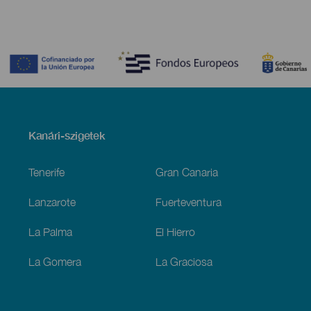
Contenido
Menú
Kanári-szigetek
Footer
Tenerife
Gran Canaria
Lanzarote
Fuerteventura
La Palma
El Hierro
La Gomera
La Graciosa