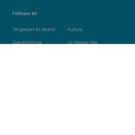
Fedezze fel
Tengerpart és strand
Kultúra
Gasztronómia
Az összes cikk
Praktikus információk
Események
Időjárás
Megérkezés
Vendéglátás
Szállás
A szigetcsoport
Szolgáltatások