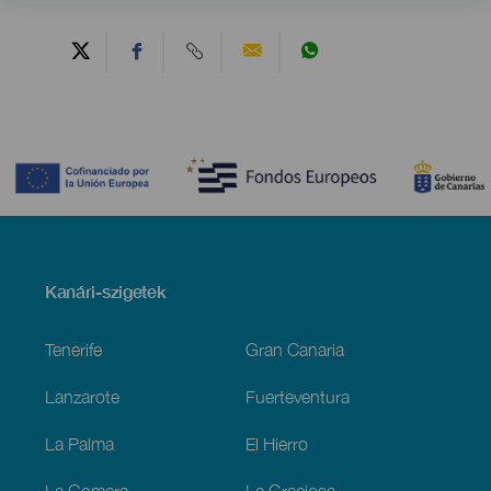
Contenido
Menú
Kanári-szigetek
Footer
Tenerife
Gran Canaria
Lanzarote
Fuerteventura
La Palma
El Hierro
La Gomera
La Graciosa