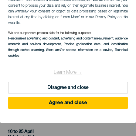
website, IP addresses and cookie identifiers. Some partners do not ask for your
consent to process your data and rely on their legitimate business interest. You
can withdraw your consent or object to data processing based on legitimate
LA GRACIOSA
interest at any time by clicking on “Learn More” or in our Privacy Policy on this
Meteorzápor: Lyridák
website.
We and our partners process data for the following purposes:
Imagen
Personalised advertising and content, advertising and content measurement, audience
Listado
research and services development
, Precise geolocation data, and identification
through device scanning
, Store and/or access information on a device
, Technical
cookies
Learn More →
Disagree and close
Agree and close
KORÁBBI ESEMÉNY
16 to 25 April