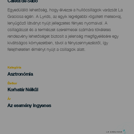
Localidad
Caleta de Sebo
Descripción
Egyedülálló lehetőség, hogy élvezze a hullócsillagok varázsát La
del
Graciosa egén. A Lyrids, az egyik legrégebbi rögzített meteorraj,
evento
lenyűgöző látványt nyújt jellegzetes fényes nyomaival. A
csillagászat és a természet szerelmesei számára tökéletes
rendezvény lehetőséget biztosít a jelenség megfigyelésére egy
kiváltságos környezetben, távol a fényszennyezéstől, így
felejthetetlen élményt nyújt a csillagok alatt.
Kategória
Categoría
Asztronómia
del
evento
Életkor
Edad
Korhatár Nélkül
Recomendada
Ár
Az esemény ingyenes
LA GRACIOSA