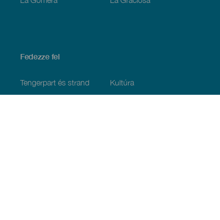
Fedezze fel
Tengerpart és strand
Kultúra
Gasztronómia
Az összes cikk
Praktikus információk
Események
Időjárás
Megérkezés
Vendéglátás