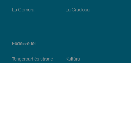
La Gomera
La Graciosa
Fedezze fel
Tengerpart és strand
Kultúra
Gasztronómia
Az összes cikk
Praktikus információk
Események
Időjárás