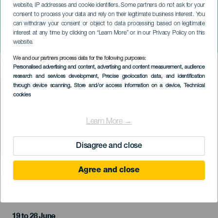
website, IP addresses and cookie identifiers. Some partners do not ask for your
consent to process your data and rely on their legitimate business interest. You
LA GOMERA
can withdraw your consent or object to data processing based on legitimate
Ünnepségek San Juan
interest at any time by clicking on “Learn More” or in our Privacy Policy on this
tiszteletére Hermiguában
website.
We and our partners process data for the following purposes:
Imagen
Personalised advertising and content, advertising and content measurement, audience
Listado
research and services development
, Precise geolocation data, and identification
through device scanning
, Store and/or access information on a device
, Technical
cookies
Learn More →
Disagree and close
Agree and close
KORÁBBI ESEMÉNY
19 to 28 June