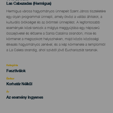
Localidad
Las Cabezadas (Hermigua)
Descripción
Hermigua városa hagyományos ünnepeit Szent János tiszteletére
del
egy olyan programmal ünnepli, amely ötvözi a vallási áhítatot, a
evento
kulturális örökséget és az örömteli ünneplést. A legfontosabb
események közé tartozik a máglya meggyújtása egy népszerű
összejövetel és élőzene a Santa Catalina strandon; mise és
körmenet a megszokott helyszíneken, majd közös közösségi
étkezés hagyományos zenével; és a kép körmenete a templomtól
a La Caleta strandig, ahol szívből jövő Eucharisztiát tartanak.
Kategória
Categoría
Fesztiválok
del
evento
Életkor
Edad
Korhatár Nélkül
Recomendada
Ár
Az esemény ingyenes