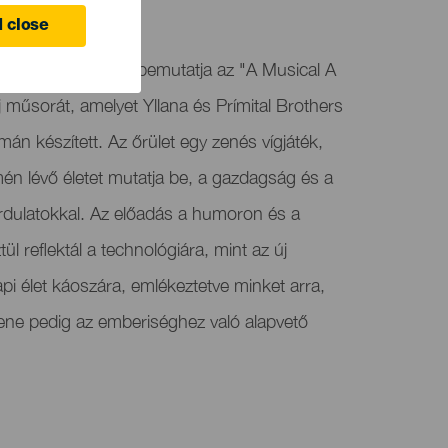
 close
ulturális Központ bemutatja az "A Musical A
j műsorát, amelyet Yllana és Prímital Brothers
mán készített. Az őrület egy zenés vígjáték,
én lévő életet mutatja be, a gazdagság és a
rdulatokkal. Az előadás a humoron és a
ül reflektál a technológiára, mint az új
pi élet káoszára, emlékeztetve minket arra,
ene pedig az emberiséghez való alapvető