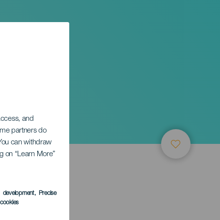
et
 access, and
Some partners do
. You can withdraw
ing on “Learn More”
s development
, Precise
l cookies