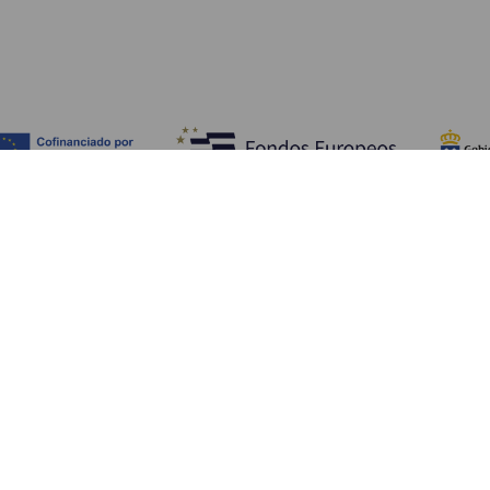
Fedezze fel
Pr
Tengerpart és strand
Kultúra
E
Gasztronómia
Az összes cikk
Me
Sz