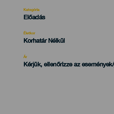
Kategória
Categoría
Előadás
del
evento
Életkor
Edad
Korhatár Nélkül
Recomendada
Ár
Kérjük, ellenőrizze az események