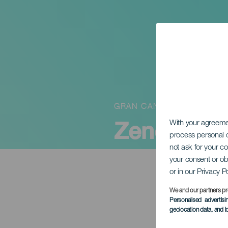
GRAN CANARIA
Zenés A Ca
With your agreem
process personal d
not ask for your c
your consent or ob
or in our Privacy P
We and our partners pr
Personalised advertis
geolocation data, and i