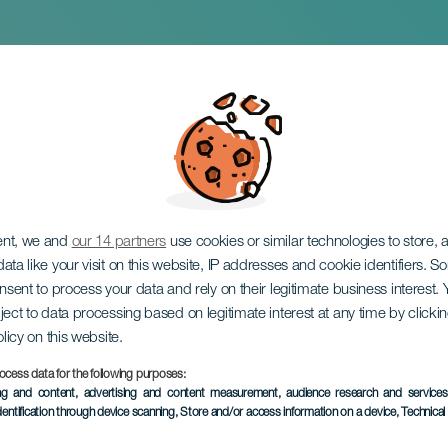
ppella Delirium: Őrül
ent, we and
our 14 partners
use cookies or similar technologies to store,
ata like your visit on this website, IP addresses and cookie identifiers. 
onsent to process your data and rely on their legitimate business interest
ject to data processing based on legitimate interest at any time by click
olicy on this website.
ocess data for the following purposes:
KORÁBBI ESEMÉNY
ing and content, advertising and content measurement, audience research and service
dentification through device scanning
, Store and/or access information on a device
, Technica
25 April 2025