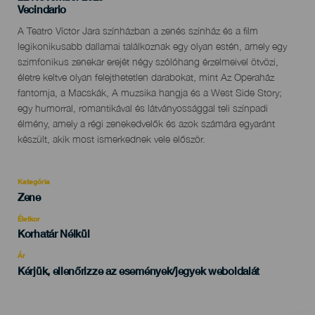
Localidad
Vecindario
Descripción
A Teatro Víctor Jara színházban a zenés színház és a film
del
legikonikusabb dallamai találkoznak egy olyan estén, amely egy
evento
szimfonikus zenekar erejét négy szólóhang érzelmeivel ötvözi,
életre keltve olyan felejthetetlen darabokat, mint Az Operaház
fantomja, a Macskák, A muzsika hangja és a West Side Story;
egy humorral, romantikával és látványossággal teli színpadi
élmény, amely a régi zenekedvelők és azok számára egyaránt
készült, akik most ismerkednek vele először.
Kategória
Categoría
Zene
del
evento
Életkor
Edad
Korhatár Nélkül
Recomendada
Ár
Kérjük, ellenőrizze az események/jegyek weboldalát