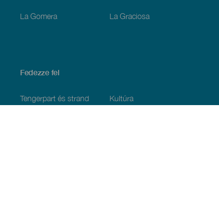
La Gomera
La Graciosa
Fedezze fel
Tengerpart és strand
Kultúra
Gasztronómia
Az összes cikk
Praktikus információk
Események
Időjárás