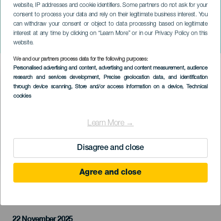
website, IP addresses and cookie identifiers. Some partners do not ask for your
consent to process your data and rely on their legitimate business interest. You
can withdraw your consent or object to data processing based on legitimate
GRAN CANARIA
interest at any time by clicking on “Learn More” or in our Privacy Policy on this
Zenei Éjszaka
website.
We and our partners process data for the following purposes:
Imagen
Personalised advertising and content, advertising and content measurement, audience
Listado
research and services development
, Precise geolocation data, and identification
through device scanning
, Store and/or access information on a device
, Technical
cookies
Learn More →
Disagree and close
Agree and close
KORÁBBI ESEMÉNY
22 November 2025