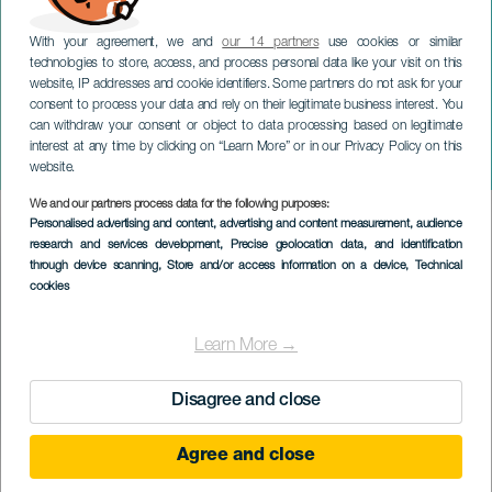
With your agreement, we and
our 14 partners
use cookies or similar
technologies to store, access, and process personal data like your visit on this
website, IP addresses and cookie identifiers. Some partners do not ask for your
consent to process your data and rely on their legitimate business interest. You
GRAN CANARIA
can withdraw your consent or object to data processing based on legitimate
Világkultúrák a Kanári-
interest at any time by clicking on “Learn More” or in our Privacy Policy on this
szigeteken
website.
We and our partners process data for the following purposes:
Imagen
Personalised advertising and content, advertising and content measurement, audience
Listado
research and services development
, Precise geolocation data, and identification
through device scanning
, Store and/or access information on a device
, Technical
cookies
Learn More →
Disagree and close
Agree and close
KORÁBBI ESEMÉNY