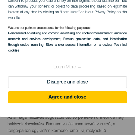
consent to process your data and rely on their legitimate business interest. You
can withdraw your consent or object to data processing based on legitimate
GRAN CANARIA
interest at any time by clicking on “Learn More” or in our Privacy Policy on this
Vará del Pescao
website.
We and our partners process data for the following purposes:
Imagen
Personalised advertising and content, advertising and content measurement, audience
Listado
research and services development
, Precise geolocation data, and identification
through device scanning
, Store and/or access information on a device
, Technical
cookies
Learn More →
Disagree and close
Agree and close
28 August 2026
Localidad
Arinaga
Descripción
Az arinagai fesztivált augusztus utolsó péntekén ünneplik a helyi
del
halászok tiszteletére. Bár nem vallási eseményről van szó, a
evento
tengerparton egy vidám körmenet emeli ki, melynek fő