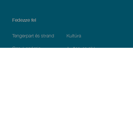
Fedezze fel
Tengerpart és strand
Kultúra
Gasztronómia
Az összes cikk
Praktikus információk
Események
Időjárás
Megérkezés
Vendéglátás
Szállás
A szigetcsoport