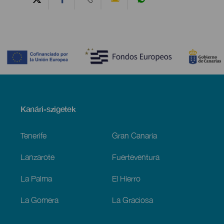
Contenido
Menú
Kanári-szigetek
Footer
Tenerife
Gran Canaria
Lanzarote
Fuerteventura
La Palma
El Hierro
La Gomera
La Graciosa