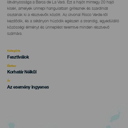
látványossága a Barca de La Vará. Ezt a hajót mintegy 20 hajó
kíséri, amelyek ünnepi hangulatban grilleznek és szardíniát
osztanak ki a résztvevők között. Az útvonal Risco Verde-től
kezdődik, és a sétányon húzódik egészen a strandig, egyedülálló
közösségi élményt és ünneplést teremtve minden résztvevő
számára.
Kategória
Categoría
Fesztiválok
del
evento
Életkor
Edad
Korhatár Nélkül
Recomendada
Ár
Az esemény ingyenes