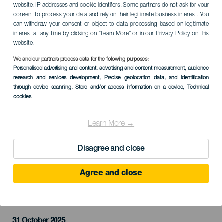
website, IP addresses and cookie identifiers. Some partners do not ask for your
consent to process your data and rely on their legitimate business interest. You
can withdraw your consent or object to data processing based on legitimate
GRAN CANARIA
interest at any time by clicking on “Learn More” or in our Privacy Policy on this
University Halloween XL
website.
We and our partners process data for the following purposes:
Imagen
Personalised advertising and content, advertising and content measurement, audience
Listado
research and services development
, Precise geolocation data, and identification
through device scanning
, Store and/or access information on a device
, Technical
cookies
Learn More →
Disagree and close
Agree and close
KORÁBBI ESEMÉNY
31 October 2025