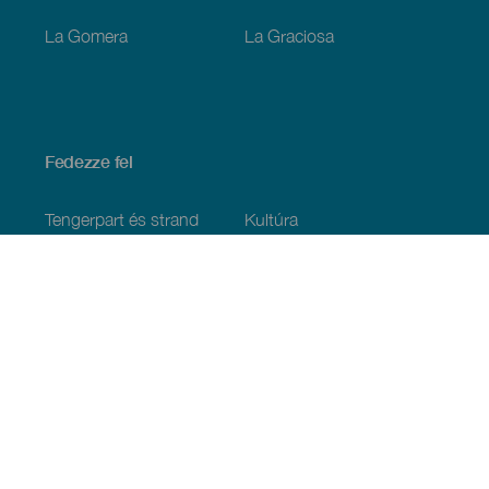
La Gomera
La Graciosa
Fedezze fel
Tengerpart és strand
Kultúra
Gasztronómia
Az összes cikk
Praktikus információk
Események
Időjárás