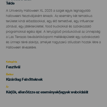
Localidad
Telde
Descripción
A University Halloween XL 2025 a sziget egyik legnagyobb
del
halloweeni fesztiváljaként érkezik. Az esemény két tematikus
evento
területet kínál előadásokkal, egy élő temetővel, egy influencer
zónával, egy játékterülettel, food truckokkal és szórakoztató
programokkal egész éjjel. A lenyűgöző produkcióval az ünnepség
a Las Terrazas bevásárlóközpont melléképületét egy szórakoztató
és ünnepi térré alakítja, amelyet nagyszerű stílusban hoztak létre a
Halloween élvezetére.
Kategória
Categoría
Fesztivál
del
evento
Életkor
Edad
Kizárólag Felnőtteknek
Recomendada
Ár
Kérjük, ellenőrizze az események/jegyek weboldalát