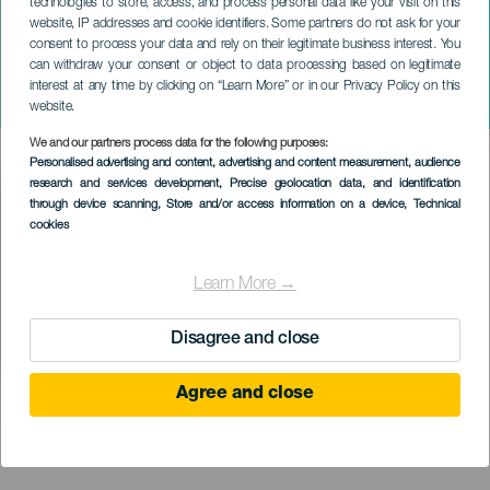
technologies to store, access, and process personal data like your visit on this
website, IP addresses and cookie identifiers. Some partners do not ask for your
consent to process your data and rely on their legitimate business interest. You
GRAN CANARIA
can withdraw your consent or object to data processing based on legitimate
The Belingueo by Sonidos
interest at any time by clicking on “Learn More” or in our Privacy Policy on this
Líquidos. Eli Paperboy Reed
website.
We and our partners process data for the following purposes:
Imagen
Personalised advertising and content, advertising and content measurement, audience
Listado
research and services development
, Precise geolocation data, and identification
through device scanning
, Store and/or access information on a device
, Technical
cookies
Learn More →
Disagree and close
Agree and close
KORÁBBI ESEMÉNY