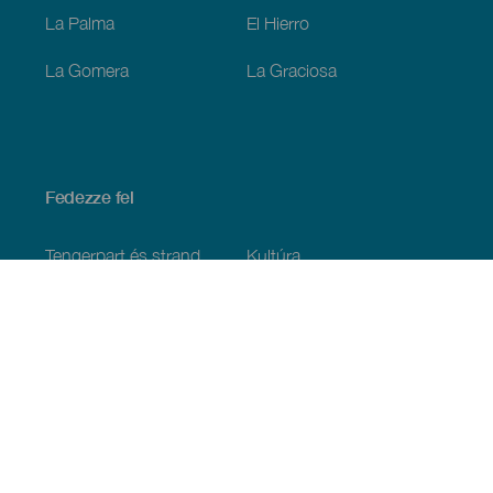
La Palma
El Hierro
La Gomera
La Graciosa
Fedezze fel
Tengerpart és strand
Kultúra
Gasztronómia
Az összes cikk
Praktikus információk
Események
Időjárás