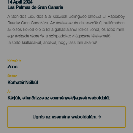
14 April 2024
Localidad
Las Palmas de Gran Canaria
Descripción
A Sonidos Líquidos által készített Belingueo elhozza Eli Paperboy
del
Reedet Gran Canariára. Az énekesek és dalszerzők új hullámában
evento
az elsők között ölelte fel a gátlástalanul lelkes zenét, és több mint
egy évtizede tépte fel a színpadokat világszerte lélekemelő
falsettó-kiáltásaival, anélkül, hogy lassítani akarna!
Kategória
Categoría
Zene
del
evento
Életkor
Edad
Korhatár Nélkül
Recomendada
Ár
Kérjük, ellenőrizze az események/jegyek weboldalát
Ugrás az esemény weboldalára