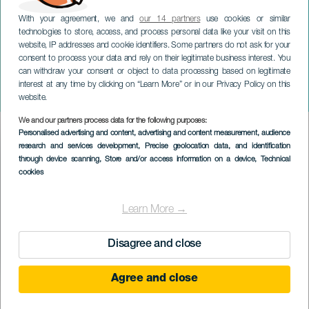
With your agreement, we and
our 14 partners
use cookies or similar
technologies to store, access, and process personal data like your visit on this
website, IP addresses and cookie identifiers. Some partners do not ask for your
consent to process your data and rely on their legitimate business interest. You
can withdraw your consent or object to data processing based on legitimate
GRAN CANARIA
interest at any time by clicking on “Learn More” or in our Privacy Policy on this
Szamár
website.
We and our partners process data for the following purposes:
Imagen
Personalised advertising and content, advertising and content measurement, audience
Listado
research and services development
, Precise geolocation data, and identification
through device scanning
, Store and/or access information on a device
, Technical
cookies
Learn More →
Disagree and close
Agree and close
KORÁBBI ESEMÉNY