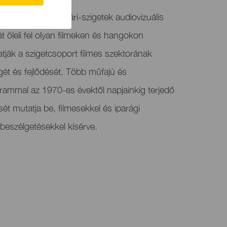
filmsorozat a Kanári-szigetek audiovizuális
t öleli fel olyan filmeken és hangokon
tják a szigetcsoport filmes szektorának
ét és fejlődését. Több műfajú és
rammal az 1970-es évektől napjainkig terjedő
ését mutatja be, filmesekkel és iparági
 beszélgetésekkel kísérve.