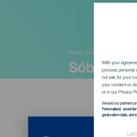
GRAN CANARIA
Sóból és l
With your agreem
process personal d
not ask for your c
your consent or ob
or in our Privacy P
We and our partners pr
Personalised advertis
geolocation data, and i
Imagen
Listado
Lear