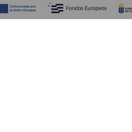
Fedezze fel
Pr
Tengerpart és strand
Kultúra
E
Gasztronómia
Az összes cikk
Me
Sz
Sz