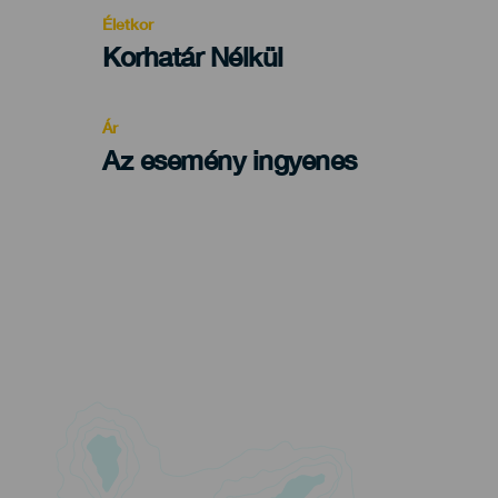
evento
Életkor
Edad
Korhatár Nélkül
Recomendada
Ár
Az esemény ingyenes