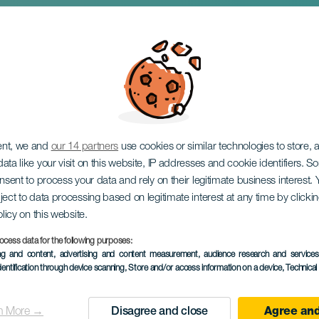
ávából
ent, we and
our 14 partners
use cookies or similar technologies to store,
ata like your visit on this website, IP addresses and cookie identifiers. 
onsent to process your data and rely on their legitimate business interest
ject to data processing based on legitimate interest at any time by click
olicy on this website.
ocess data for the following purposes:
KORÁBBI ESEMÉNY
ing and content, advertising and content measurement, audience research and service
dentification through device scanning
, Store and/or access information on a device
, Technica
9 to 23 September
Localidad
Las Palmas de Gran C
n More →
Disagree and close
Agree and