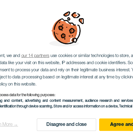
ro: Modas pasajeras
ent, we and
our 14 partners
use cookies or similar technologies to store,
ata like your visit on this website, IP addresses and cookie identifiers. 
onsent to process your data and rely on their legitimate business interest
ject to data processing based on legitimate interest at any time by click
olicy on this website.
ocess data for the following purposes:
KORÁBBI ESEMÉNY
ing and content, advertising and content measurement, audience research and service
dentification through device scanning
, Store and/or access information on a device
, Technica
16 November 2025
Localidad
Las Palmas de Gran C
n More →
Disagree and close
Agree and