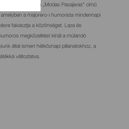
ium Saúl Romerót a „Modas Pasajeras” című
a, amelyben a majorero-i humorista mindennapi
etésre fakasztja a közönséget. Laza és
 humoros megközelítést kínál a múlandó
unk által ismert hétköznapi pillanatokhoz, a
átékká változtatva.