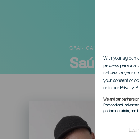
GRAN CANARIA
Saúl Rome
With your agreem
process personal d
not ask for your c
your consent or ob
or in our Privacy P
We and our partners pr
Imagen
Personalised advertis
Listado
geolocation data, and i
Lear