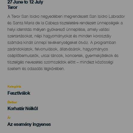
27 June to 12 July
Localidad
Teror
Descripción
A Teror San Isidro negyedében megrendezett San Isidro Labrador
del
és Santa María de la Cabeza tiszteletére rendezett ünnepségek a
evento
helyi identitás mélyen gyökerező ünneplése, amely vallási
szertartásokat, népi hagyományokat és minden korosztály
számára kínált ünnepi tevékenységeket ötvöz. A programban
zarándoklatok, felvonulások, állatvásárok, hagyományos
cséplőbemutatók, utcai táncok, koncertek, gyermekjátékok és
tisztelgés nevezetes szomszédok előtt – mindezt közösségi
szellem és odaadás légkörében.
Kategória
Categoría
Fesztiválok
del
evento
Életkor
Edad
Korhatár Nélkül
Recomendada
Ár
Az esemény ingyenes