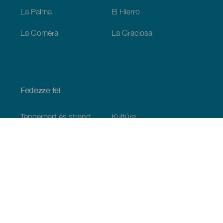
La Palma
El Hierro
La Gomera
La Graciosa
Fedezze fel
Tengerpart és strand
Kultúra
Gasztronómia
Az összes cikk
Praktikus információk
Események
Időjárás