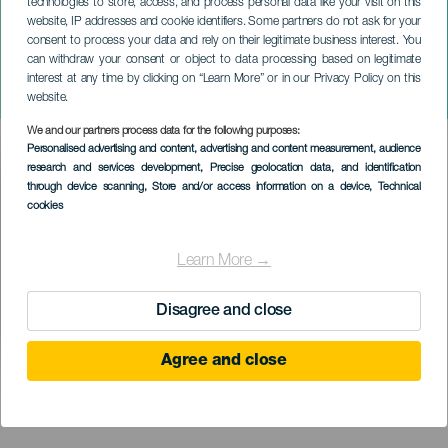
technologies to store, access, and process personal data like your visit on this
website, IP addresses and cookie identifiers. Some partners do not ask for your
consent to process your data and rely on their legitimate business interest. You
GRAN CANARIA
can withdraw your consent or object to data processing based on legitimate
San Isidro és Santa María de
interest at any time by clicking on “Learn More” or in our Privacy Policy on this
la Cabeza ünnepségek
website.
We and our partners process data for the following purposes:
Imagen
Personalised advertising and content, advertising and content measurement, audience
Listado
research and services development
, Precise geolocation data, and identification
through device scanning
, Store and/or access information on a device
, Technical
cookies
Learn More →
Disagree and close
Agree and close
KORÁBBI ESEMÉNY