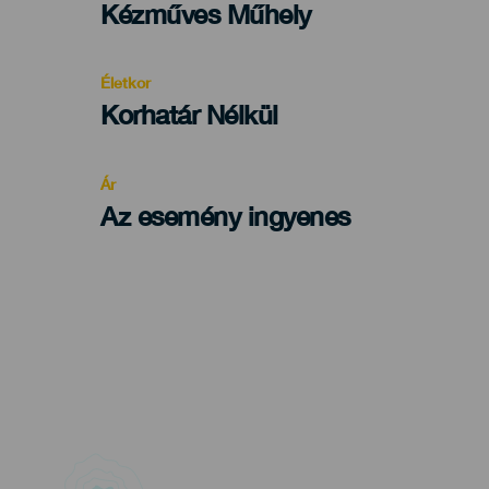
Categoría
Kézműves Műhely
del
evento
Életkor
Edad
Korhatár Nélkül
Recomendada
Ár
Az esemény ingyenes