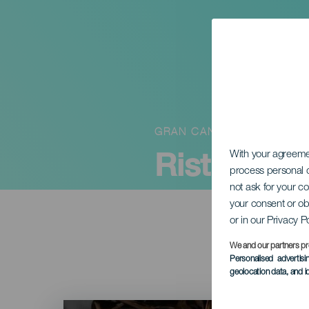
GRAN CANARIA
Ristra kos
With your agreem
process personal d
not ask for your c
your consent or ob
or in our Privacy P
We and our partners pr
Personalised advertis
geolocation data, and i
Imagen