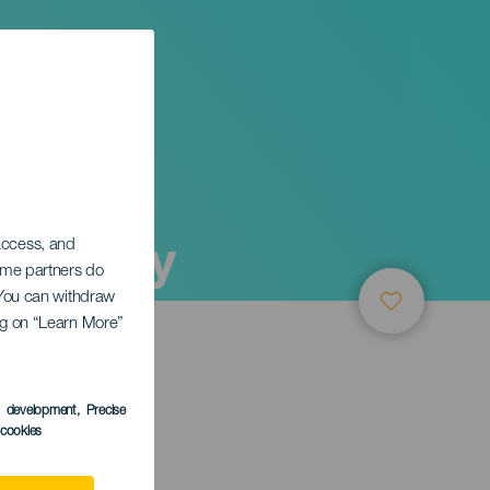
ő műhely
 access, and
Some partners do
. You can withdraw
ing on “Learn More”
s development
, Precise
l cookies