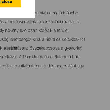
 close
lkészítő műhely arra hívja a régió idősebb
zék a növényi rostok felhasználási módjait a
ly növény szorosan kötődik a terület
ég lehetőséget kínál a ristra és kötélkészítés
elsajátítására, összekapcsolva a gyakorlati
 értékével. A Pilar Ureña és a Platanera Lab
ősegíti a kreativitást és a tudásmegosztást egy