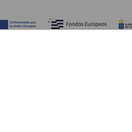
Fedezze fel
Pr
Tengerpart és strand
Kultúra
E
Gasztronómia
Az összes cikk
Me
Sz
Sz