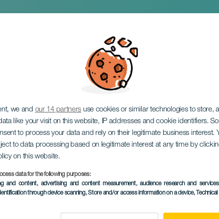
árfonó és kötélkészít
ent, we and
our 14 partners
use cookies or similar technologies to store,
ata like your visit on this website, IP addresses and cookie identifiers. 
onsent to process your data and rely on their legitimate business interest
ject to data processing based on legitimate interest at any time by click
olicy on this website.
ocess data for the following purposes:
KORÁBBI ESEMÉNY
ing and content, advertising and content measurement, audience research and service
dentification through device scanning
, Store and/or access information on a device
, Technica
14 October 2025
Localidad
Gáldar