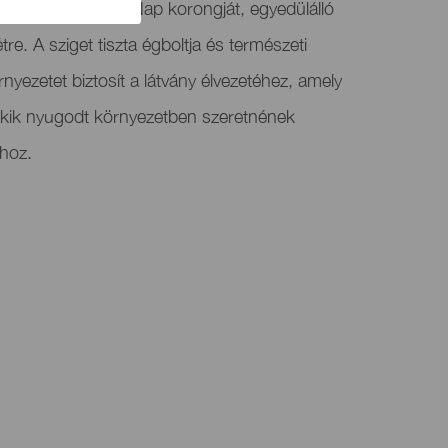
 részben elfedi a Nap korongját, egyedülálló
étre. A sziget tiszta égboltja és természeti
nyezetet biztosít a látvány élvezetéhez, amely
akik nyugodt környezetben szeretnének
thoz.