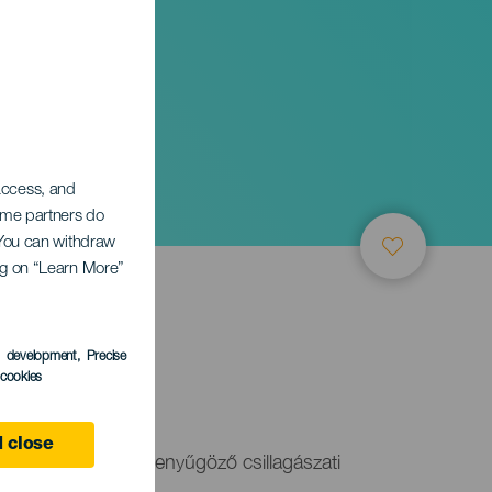
 access, and
Some partners do
. You can withdraw
ing on “Learn More”
s development
, Precise
l cookies
 close
s napfogyatkozás lenyűgöző csillagászati