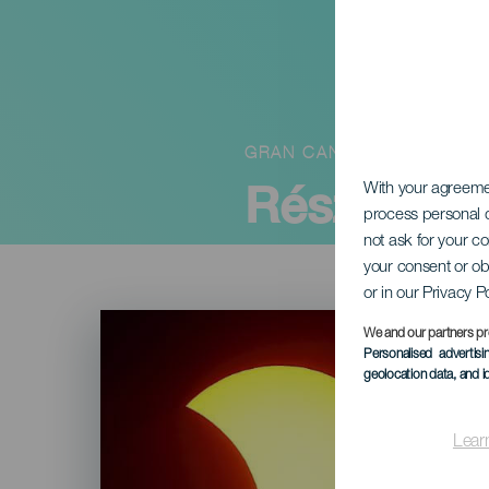
GRAN CANARIA
Részleges
With your agreem
process personal d
not ask for your c
your consent or ob
or in our Privacy P
Imagen
Listado
We and our partners pr
Personalised advertis
geolocation data, and i
Lear