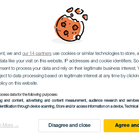
 napfogyatkozás
ent, we and
our 14 partners
use cookies or similar technologies to store,
ata like your visit on this website, IP addresses and cookie identifiers. 
onsent to process your data and rely on their legitimate business interest
ject to data processing based on legitimate interest at any time by click
olicy on this website.
ocess data for the following purposes:
ing and content, advertising and content measurement, audience research and service
12 August 2026
dentification through device scanning
, Store and/or access information on a device
, Technica
Localidad
Vega de San Mateo
n More →
Disagree and close
Agree and
Descripción
A Gran Canaria-i részlege