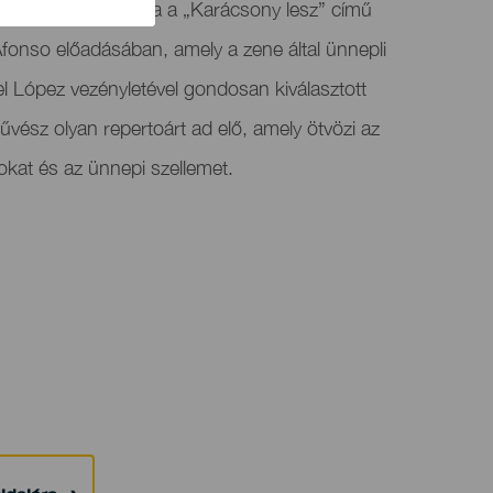
ditorium bemutatja a „Karácsony lesz” című
fonso előadásában, amely a zene által ünnepli
l López vezényletével gondosan kiválasztott
vész olyan repertoárt ad elő, amely ötvözi az
kat és az ünnepi szellemet.