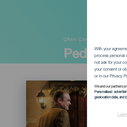
GRAN CANARIA
Pedro Man
With your agreem
process personal d
not ask for your c
your consent or ob
or in our Privacy P
Imagen
Listado
We and our partners pr
Personalised advertis
geolocation data, and i
Lear