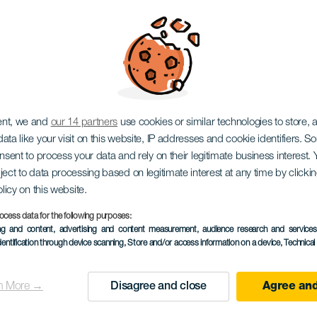
uel Afonso: Karácson
ent, we and
our 14 partners
use cookies or similar technologies to store,
ata like your visit on this website, IP addresses and cookie identifiers. 
onsent to process your data and rely on their legitimate business interest
ject to data processing based on legitimate interest at any time by click
olicy on this website.
ocess data for the following purposes:
ing and content, advertising and content measurement, audience research and service
KORÁBBI ESEMÉNY
dentification through device scanning
, Store and/or access information on a device
, Technica
06 December 2025
Localidad
Las Palmas de Gran C
n More →
Disagree and close
Agree and