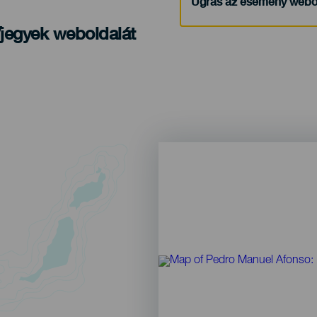
Ugrás az esemény webo
/jegyek weboldalát