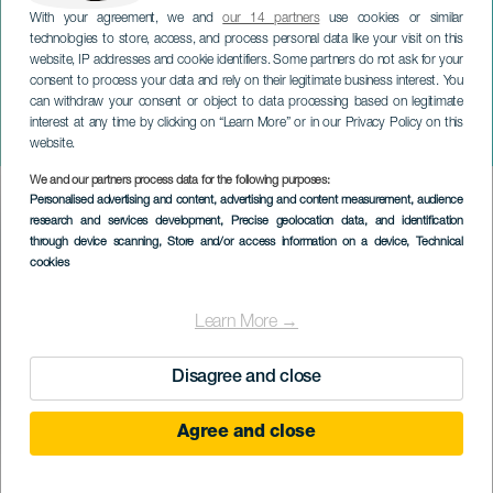
With your agreement, we and
our 14 partners
use cookies or similar
technologies to store, access, and process personal data like your visit on this
website, IP addresses and cookie identifiers. Some partners do not ask for your
consent to process your data and rely on their legitimate business interest. You
GRAN CANARIA
can withdraw your consent or object to data processing based on legitimate
Peak Challenge Aguas de
interest at any time by clicking on “Learn More” or in our Privacy Policy on this
Teror Trail
website.
We and our partners process data for the following purposes:
Imagen
Personalised advertising and content, advertising and content measurement, audience
Listado
research and services development
, Precise geolocation data, and identification
through device scanning
, Store and/or access information on a device
, Technical
cookies
Learn More →
Disagree and close
Agree and close
KORÁBBI ESEMÉNY