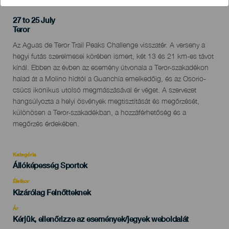
27 to 25 July
Localidad
Teror
Descripción
Az Aguas de Teror Trail Peaks Challenge visszatér. A verseny a
del
hegyi futás szerelmesei körében ismert, két 13 és 21 km-es távot
evento
kínál. Ebben az évben az esemény útvonala a Teror-szakadékon
halad át a Molino hídtól a Guanchía emelkedőig, és az Osorio-
csúcs ikonikus utolsó megmászásával ér véget. A szervezet
hangsúlyozta a helyi ösvények megtisztítását és megőrzését,
különösen a Teror-szakadékban, a hozzáférhetőség és a
megőrzés érdekében.
Kategória
Categoría
Állóképesség Sportok
del
evento
Életkor
Edad
Kizárólag Felnőtteknek
Recomendada
Ár
Kérjük, ellenőrizze az események/jegyek weboldalát