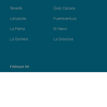
Tenerife
Gran Canaria
Lanzarote
Fuerteventura
La Palma
El Hierro
La Gomera
La Graciosa
Fedezze fel
Tengerpart és strand
Kultúra
Gasztronómia
Az összes cikk