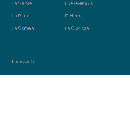
Lanzarote
Fuerteventura
La Palma
El Hierro
La Gomera
La Graciosa
Fedezze fel
Tengerpart és strand
Kultúra
Gasztronómia
Az összes cikk
Praktikus információk