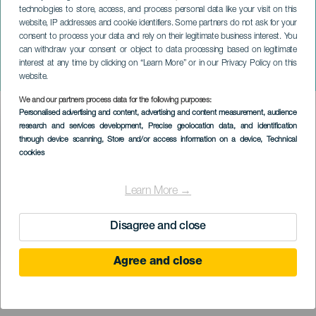
technologies to store, access, and process personal data like your visit on this
website, IP addresses and cookie identifiers. Some partners do not ask for your
consent to process your data and rely on their legitimate business interest. You
can withdraw your consent or object to data processing based on legitimate
GRAN CANARIA
interest at any time by clicking on “Learn More” or in our Privacy Policy on this
Pastora Soler koncerten
website.
We and our partners process data for the following purposes:
Imagen
Personalised advertising and content, advertising and content measurement, audience
Listado
research and services development
, Precise geolocation data, and identification
through device scanning
, Store and/or access information on a device
, Technical
cookies
Learn More →
Disagree and close
Agree and close
KORÁBBI ESEMÉNY