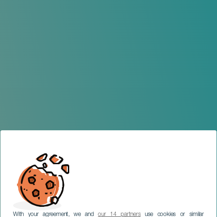
With your agreement, we and
our 14 partners
use cookies or similar