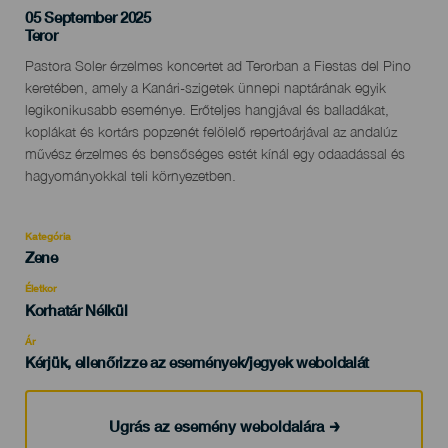
05 September 2025
Localidad
Teror
Descripción
Pastora Soler érzelmes koncertet ad Terorban a Fiestas del Pino
del
keretében, amely a Kanári-szigetek ünnepi naptárának egyik
evento
legikonikusabb eseménye. Erőteljes hangjával és balladákat,
koplákat és kortárs popzenét felölelő repertoárjával az andalúz
művész érzelmes és bensőséges estét kínál egy odaadással és
hagyományokkal teli környezetben.
Kategória
Categoría
Zene
del
evento
Életkor
Edad
Korhatár Nélkül
Recomendada
Ár
Kérjük, ellenőrizze az események/jegyek weboldalát
Ugrás az esemény weboldalára