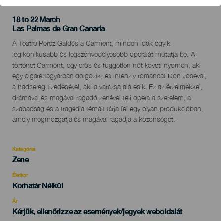
18 to 22 March
Localidad
Las Palmas de Gran Canaria
Descripción
A Teatro Pérez Galdós a Carment, minden idők egyik
del
legikonikusabb és legszenvedélyesebb operáját mutatja be. A
evento
történet Carment, egy erős és független nőt követi nyomon, aki
egy cigarettagyárban dolgozik, és intenzív románcát Don Joséval,
a hadsereg tizedesével, aki a varázsa alá esik. Ez az érzelmekkel,
drámával és magával ragadó zenével teli opera a szerelem, a
szabadság és a tragédia témáit tárja fel egy olyan produkcióban,
amely megmozgatja és magával ragadja a közönséget.
Kategória
Categoría
Zene
del
evento
Életkor
Edad
Korhatár Nélkül
Recomendada
Ár
Kérjük, ellenőrizze az események/jegyek weboldalát