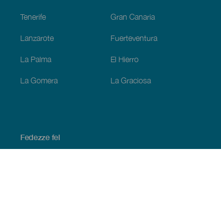
Tenerife
Gran Canaria
Lanzarote
Fuerteventura
La Palma
El Hierro
La Gomera
La Graciosa
Fedezze fel
Tengerpart és strand
Kultúra
Gasztronómia
Az összes cikk