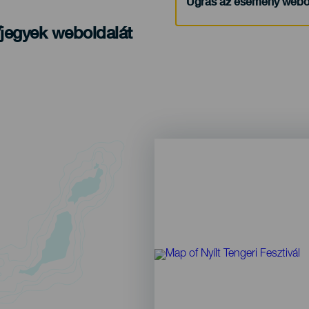
Ugrás az esemény webo
/jegyek weboldalát