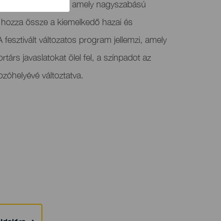
y zenei eseménynek, amely nagyszabású
hozza össze a kiemelkedő hazai és
fesztivált változatos program jellemzi, amely
társ javaslatokat ölel fel, a színpadot az
ozóhelyévé változtatva.