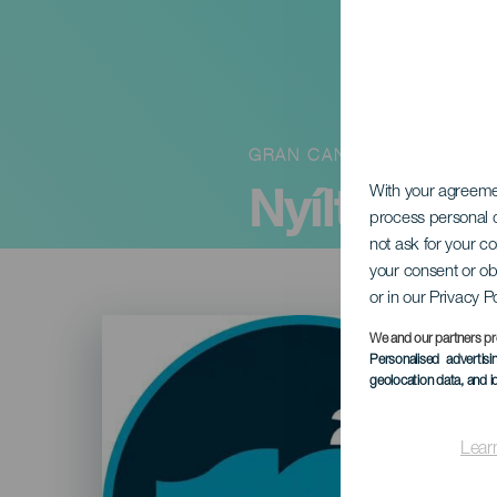
GRAN CANARIA
Nyílt Tenge
With your agreem
process personal d
not ask for your c
your consent or ob
or in our Privacy P
Imagen
Listado
We and our partners pr
Personalised advertis
geolocation data, and i
Lear