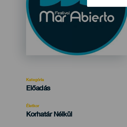
Kategória
Categoría
Előadás
del
evento
Életkor
Edad
Korhatár Nélkül
Recomendada