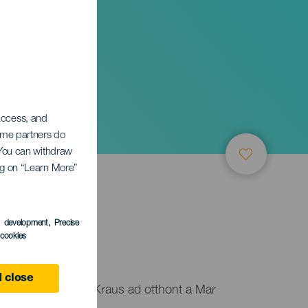
 access, and
Some partners do
. You can withdraw
ing on “Learn More”
s development
, Precise
l cookies
anaria
 close
 Auditorio Alfredo Kraus ad otthont a Mar