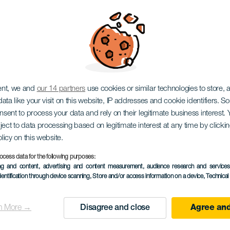
ri Fesztivál
ent, we and
our 14 partners
use cookies or similar technologies to store,
ata like your visit on this website, IP addresses and cookie identifiers. 
onsent to process your data and rely on their legitimate business interest
ject to data processing based on legitimate interest at any time by click
olicy on this website.
ocess data for the following purposes:
ing and content, advertising and content measurement, audience research and service
2 máj to 8 November
dentification through device scanning
, Store and/or access information on a device
, Technica
Localidad
Las Palmas de Gran C
n More →
Disagree and close
Agree and
Descripción
A Gran Canarián található