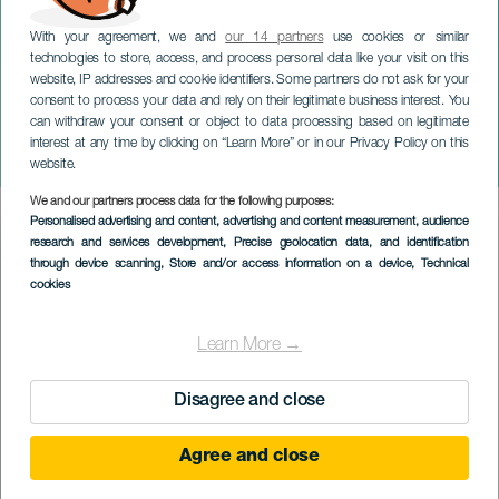
With your agreement, we and
our 14 partners
use cookies or similar
technologies to store, access, and process personal data like your visit on this
website, IP addresses and cookie identifiers. Some partners do not ask for your
consent to process your data and rely on their legitimate business interest. You
can withdraw your consent or object to data processing based on legitimate
GRAN CANARIA
interest at any time by clicking on “Learn More” or in our Privacy Policy on this
Ñengo Flow
website.
We and our partners process data for the following purposes:
Imagen
Personalised advertising and content, advertising and content measurement, audience
Listado
research and services development
, Precise geolocation data, and identification
through device scanning
, Store and/or access information on a device
, Technical
cookies
Learn More →
Disagree and close
Agree and close