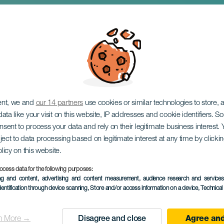
 Zarzuela Fesztivál
ent, we and
our 14 partners
use cookies or similar technologies to store,
ata like your visit on this website, IP addresses and cookie identifiers. 
onsent to process your data and rely on their legitimate business interest
ject to data processing based on legitimate interest at any time by click
olicy on this website.
ocess data for the following purposes:
KORÁBBI ESEMÉNY
ing and content, advertising and content measurement, audience research and service
dentification through device scanning
, Store and/or access information on a device
, Technica
11 to 12 October
Localidad
Valleseco
n More →
Disagree and close
Agree and