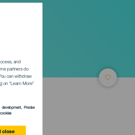
 access, and
Some partners do
. You can withdraw
ing on “Learn More”
s development
, Precise
l cookies
 close