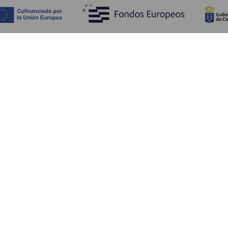
Fedezze fel
Pr
Tengerpart és strand
Kultúra
E
Gasztronómia
Az összes cikk
Me
Sz
Sz