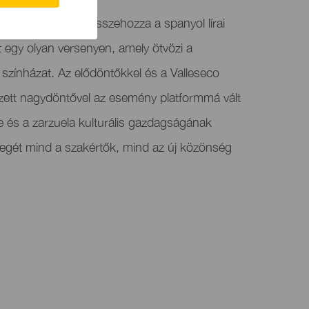
rzuela Fesztivál összehozza a spanyol lírai
t egy olyan versenyen, amely ötvözi a
színházat. Az elődöntőkkel és a Valleseco
ett nagydöntővel az esemény platformmá vált
e és a zarzuela kulturális gazdagságának
ényegét mind a szakértők, mind az új közönség