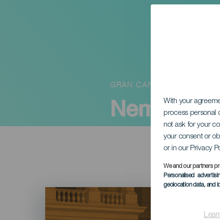
GRAN CANARIA
Nemzetközi
With your agreem
process personal d
not ask for your c
your consent or ob
or in our Privacy P
We and our partners pr
Personalised advertis
geolocation data, and i
Imagen
Listado
Lear