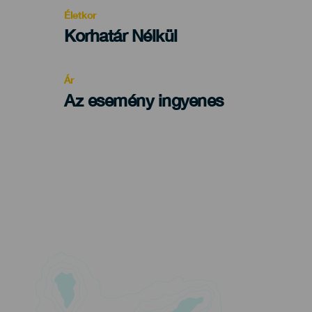
evento
Életkor
Edad
Korhatár Nélkül
Recomendada
Ár
Az esemény ingyenes