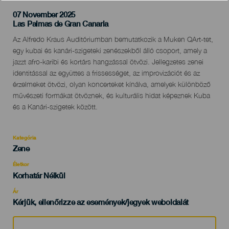
07 November 2025
Localidad
Las Palmas de Gran Canaria
Descripción
Az Alfredo Kraus Auditóriumban bemutatkozik a Muken QArt-tet,
del
egy kubai és kanári-szigeteki zenészekből álló csoport, amely a
evento
jazzt afro-karibi és kortárs hangzással ötvözi. Jellegzetes zenei
identitással az együttes a frissességet, az improvizációt és az
érzelmeket ötvözi, olyan koncerteket kínálva, amelyek különböző
művészeti formákat ötvöznek, és kulturális hidat képeznek Kuba
és a Kanári-szigetek között.
Kategória
Categoría
Zene
del
evento
Életkor
Edad
Korhatár Nélkül
Recomendada
Ár
Kérjük, ellenőrizze az események/jegyek weboldalát