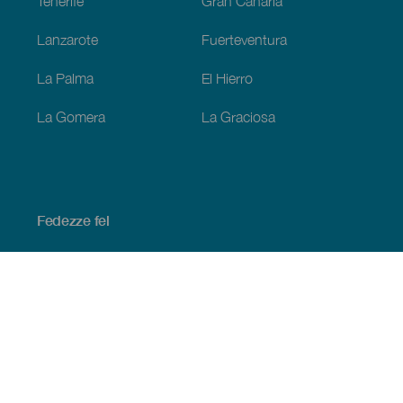
Tenerife
Gran Canaria
Lanzarote
Fuerteventura
La Palma
El Hierro
La Gomera
La Graciosa
Fedezze fel
Tengerpart és strand
Kultúra
Gasztronómia
Az összes cikk