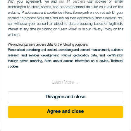
With your agreement, we and
our 14 partners
use cookies or similar
technologies to store, access, and process personal data like your visit on this
website, IP addresses and cookie identifiers. Some partners do not ask for your
consent to process your data and rely on their legitimate business interest. You
can withdraw your consent or object to data processing based on legitimate
GRAN CANARIA
interest at any time by clicking on “Learn More” or in our Privacy Policy on this
Muken QArt-tet koncerten
website.
We and our partners process data for the following purposes:
Imagen
Personalised advertising and content, advertising and content measurement, audience
Listado
research and services development
, Precise geolocation data, and identification
through device scanning
, Store and/or access information on a device
, Technical
cookies
Learn More →
Disagree and close
Agree and close
KORÁBBI ESEMÉNY