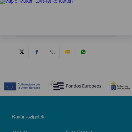
Contenido
Menú
Kanári-szigetek
Footer