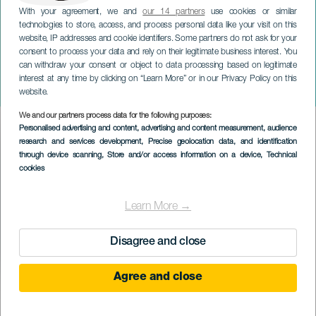
With your agreement, we and
our 14 partners
use cookies or similar
technologies to store, access, and process personal data like your visit on this
website, IP addresses and cookie identifiers. Some partners do not ask for your
consent to process your data and rely on their legitimate business interest. You
GRAN CANARIA
can withdraw your consent or object to data processing based on legitimate
Mogan tonhal és tengeri
interest at any time by clicking on “Learn More” or in our Privacy Policy on this
vásár
website.
We and our partners process data for the following purposes:
Imagen
Personalised advertising and content, advertising and content measurement, audience
Listado
research and services development
, Precise geolocation data, and identification
through device scanning
, Store and/or access information on a device
, Technical
cookies
Learn More →
Disagree and close
Agree and close
KORÁBBI ESEMÉNY