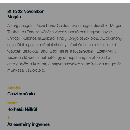
21 to 22 November
Localidad
Mogán
Descripción
Az arguineguíni Plaza Pérez Galdós téren megrendezett 8. Mogán
del
Tonhal- és Tengeri Vásár a város tengerészeti hagyományait
evento
ünnepli, különös tisztelettel a helyi tengerészek előtt. Az esemény
egyedülálló gasztronómiai élményt kínál étel standokkal és élő
főzőbemutatókkal, ahol a tonhal áll a főszerepben. Ezenkívül a
vásáron élőzene is hallható, így ünnepi hangulatot teremtve,
amely ötvözi a kultúrát, a hagyományokat és az ízeket a tenger és
munkásai tiszteletére.
Kategória
Categoría
Gasztronómia
del
evento
Életkor
Edad
Korhatár Nélkül
Recomendada
Ár
Az esemény ingyenes