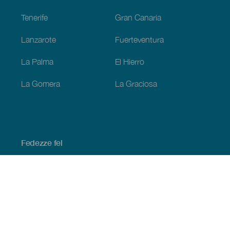
Tenerife
Gran Canaria
Lanzarote
Fuerteventura
La Palma
El Hierro
La Gomera
La Graciosa
Fedezze fel
Tengerpart és strand
Kultúra
Gasztronómia
Az összes cikk