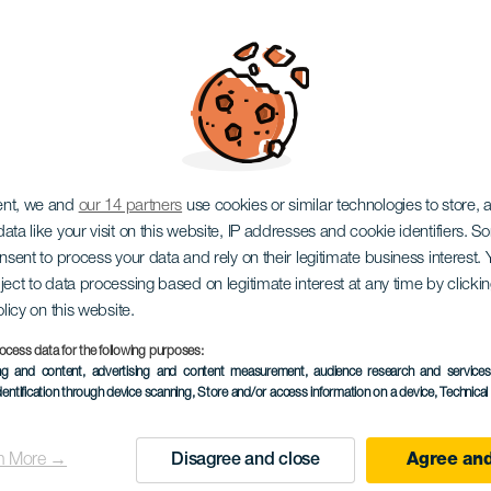
. Bejárás a félelembe é
omba
ent, we and
our 14 partners
use cookies or similar technologies to store,
ata like your visit on this website, IP addresses and cookie identifiers. 
onsent to process your data and rely on their legitimate business interest
ject to data processing based on legitimate interest at any time by click
olicy on this website.
ocess data for the following purposes:
KORÁBBI ESEMÉNY
ing and content, advertising and content measurement, audience research and service
dentification through device scanning
, Store and/or access information on a device
, Technica
06 April 2024
Localidad
Las Palmas de Gran C
n More →
Disagree and close
Agree and