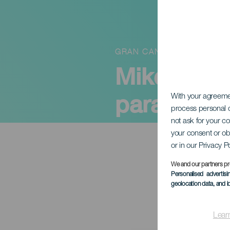
GRAN CANARIA
Mikel Izal
paradics
With your agreem
process personal d
not ask for your c
your consent or ob
or in our Privacy P
We and our partners pr
Personalised advertis
geolocation data, and i
Lear