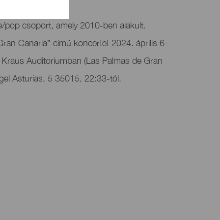
e/pop csoport, amely 2010-ben alakult.
 Gran Canaria” című koncertet 2024. április 6-
o Kraus Auditoriumban (Las Palmas de Gran
gel Asturias, 5 35015, 22:33-tól.