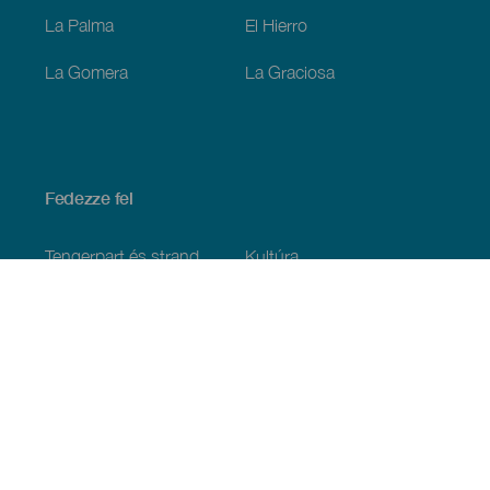
La Palma
El Hierro
La Gomera
La Graciosa
Fedezze fel
Tengerpart és strand
Kultúra
Gasztronómia
Az összes cikk
Praktikus információk
Események
Időjárás