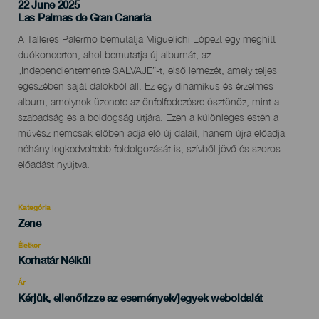
22 June 2025
Localidad
Las Palmas de Gran Canaria
Descripción
A Talleres Palermo bemutatja Miguelichi Lópezt egy meghitt
del
duókoncerten, ahol bemutatja új albumát, az
evento
„Independientemente SALVAJE”-t, első lemezét, amely teljes
egészében saját dalokból áll. Ez egy dinamikus és érzelmes
album, amelynek üzenete az önfelfedezésre ösztönöz, mint a
szabadság és a boldogság útjára. Ezen a különleges estén a
művész nemcsak élőben adja elő új dalait, hanem újra előadja
néhány legkedveltebb feldolgozását is, szívből jövő és szoros
előadást nyújtva.
Kategória
Categoría
Zene
del
evento
Életkor
Edad
Korhatár Nélkül
Recomendada
Ár
Kérjük, ellenőrizze az események/jegyek weboldalát