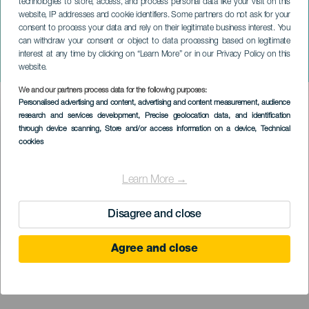
technologies to store, access, and process personal data like your visit on this
website, IP addresses and cookie identifiers. Some partners do not ask for your
consent to process your data and rely on their legitimate business interest. You
can withdraw your consent or object to data processing based on legitimate
GRAN CANARIA
interest at any time by clicking on “Learn More” or in our Privacy Policy on this
Miguelichi López koncerten
website.
We and our partners process data for the following purposes:
Imagen
Personalised advertising and content, advertising and content measurement, audience
Listado
research and services development
, Precise geolocation data, and identification
through device scanning
, Store and/or access information on a device
, Technical
cookies
Learn More →
Disagree and close
Agree and close
KORÁBBI ESEMÉNY