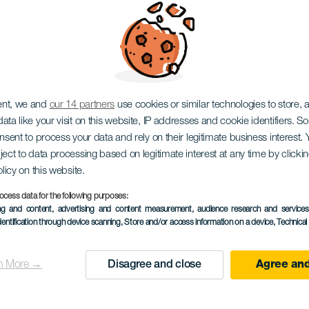
osis Dance
ent, we and
our 14 partners
use cookies or similar technologies to store,
ata like your visit on this website, IP addresses and cookie identifiers. 
onsent to process your data and rely on their legitimate business interest
ject to data processing based on legitimate interest at any time by click
olicy on this website.
ocess data for the following purposes:
KORÁBBI ESEMÉNY
ing and content, advertising and content measurement, audience research and service
dentification through device scanning
, Store and/or access information on a device
, Technica
12 máj 2023
Localidad
Las Palmas de Gran C
n More →
Disagree and close
Agree and
Descripción
A Metamorphosis Dance ér