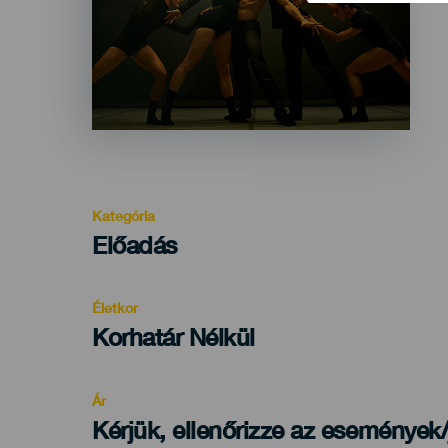
Kategória
Categoría
Előadás
del
evento
Életkor
Edad
Korhatár Nélkül
Recomendada
Ár
Kérjük, ellenőrizze az események