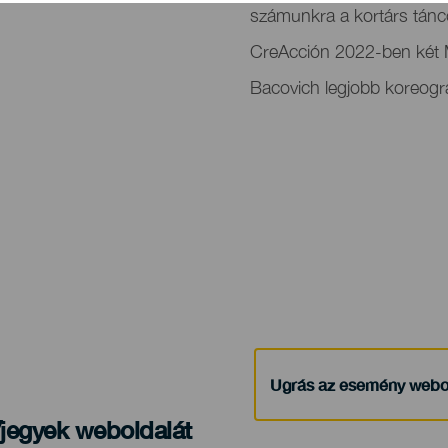
del
számunkra a kortárs tánc
evento
CreAcción 2022-ben két Ma
Bacovich legjobb koreográf
Ugrás az esemény webo
/jegyek weboldalát