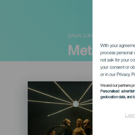
GRAN CANARIA
Metamorph
With your agreem
process personal d
not ask for your c
your consent or ob
or in our Privacy P
Imagen
We and our partners pr
Listado
Personalised advertis
geolocation data, and i
Lear