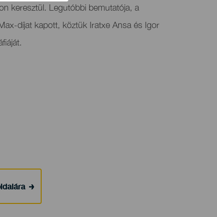
on keresztül. Legutóbbi bemutatója, a
x-díjat kapott, köztük Iratxe Ansa és Igor
iáját.
ldalára